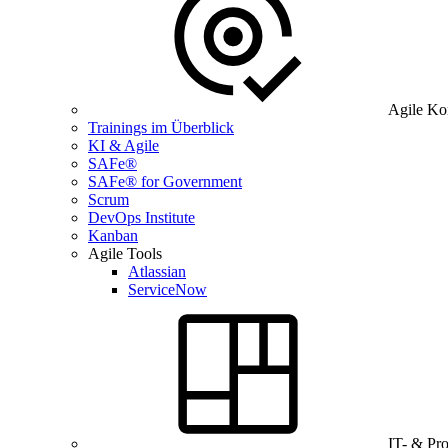
Agile Ko
Trainings im Überblick
KI & Agile
SAFe®
SAFe® for Government
Scrum
DevOps Institute
Kanban
Agile Tools
Atlassian
ServiceNow
IT- & Pr