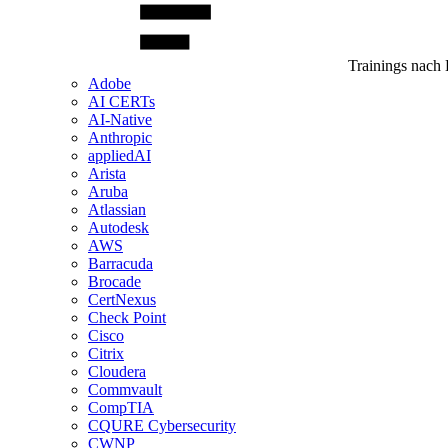
Trainings nach 
Adobe
AI CERTs
AI-Native
Anthropic
appliedAI
Arista
Aruba
Atlassian
Autodesk
AWS
Barracuda
Brocade
CertNexus
Check Point
Cisco
Citrix
Cloudera
Commvault
CompTIA
CQURE Cybersecurity
CWNP