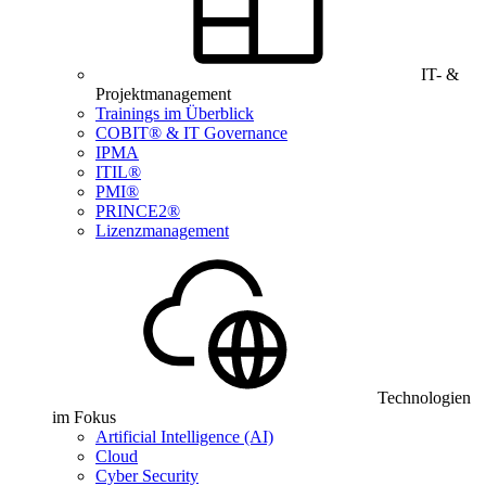
IT- &
Projektmanagement
Trainings im Überblick
COBIT® & IT Governance
IPMA
ITIL®
PMI®
PRINCE2®
Lizenzmanagement
Technologien
im Fokus
Artificial Intelligence (AI)
Cloud
Cyber Security