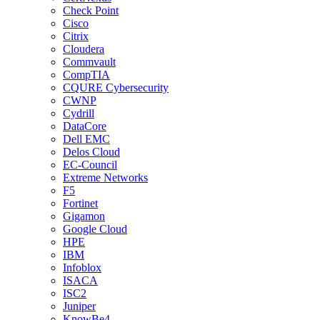
Check Point
Cisco
Citrix
Cloudera
Commvault
CompTIA
CQURE Cybersecurity
CWNP
Cydrill
DataCore
Dell EMC
Delos Cloud
EC-Council
Extreme Networks
F5
Fortinet
Gigamon
Google Cloud
HPE
IBM
Infoblox
ISACA
ISC2
Juniper
KnowBe4