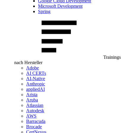
Google Cloud Development
Microsoft Development
Spring
Trainings
nach Hersteller
Adobe
AI CERTs
AI-Native
Anthropic
appliedAI
Arista
Aruba
Atlassian
Autodesk
AWS
Barracuda
Brocade
CertNexus