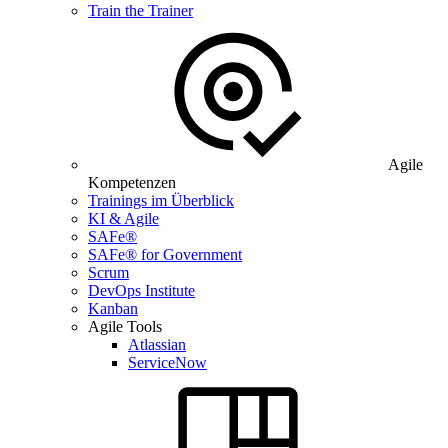
Train the Trainer
Agile
Kompetenzen
Trainings im Überblick
KI & Agile
SAFe®
SAFe® for Government
Scrum
DevOps Institute
Kanban
Agile Tools
Atlassian
ServiceNow