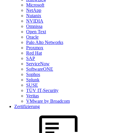
Microsoft
NetApp
Nutanix
NVIDIA
Omnissa
Open Text
Oracle
Palo Alto Networks
Proxmox
Red Hat
SAP
ServiceNow
SoftwareONE
Sophos
Splunk
SUSE
TÜV IT-Security
Veritas
VMware by Broadcom
Zertifizierung