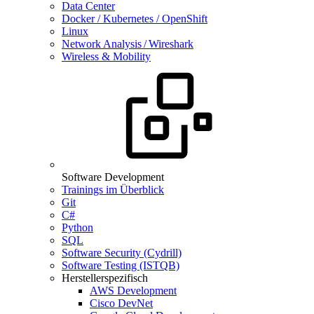
Data Center
Docker / Kubernetes / OpenShift
Linux
Network Analysis / Wireshark
Wireless & Mobility
Software Development
Trainings im Überblick
Git
C#
Python
SQL
Software Security (Cydrill)
Software Testing (ISTQB)
Herstellerspezifisch
AWS Development
Cisco DevNet