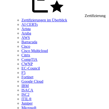
Zertifizierung
Zertifizierungen im Überblick
AI CERTs
Arista
Aruba
AWS
Barracuda
Cisco
Cisco Multicloud
Citrix
CompTIA
CWNP
EC-Council
F5
Fortinet
Google Cloud
IBM
ISACA
ISC2
ITIL®
Juniper
Microsoft