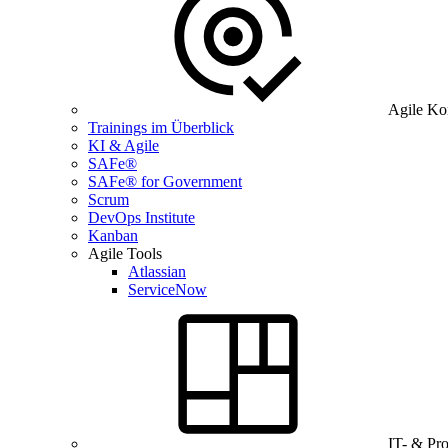
Agile Ko
Trainings im Überblick
KI & Agile
SAFe®
SAFe® for Government
Scrum
DevOps Institute
Kanban
Agile Tools
Atlassian
ServiceNow
IT- & Pr