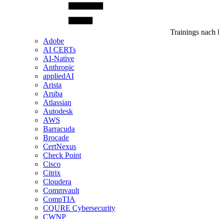
Trainings nach 
Adobe
AI CERTs
AI-Native
Anthropic
appliedAI
Arista
Aruba
Atlassian
Autodesk
AWS
Barracuda
Brocade
CertNexus
Check Point
Cisco
Citrix
Cloudera
Commvault
CompTIA
CQURE Cybersecurity
CWNP