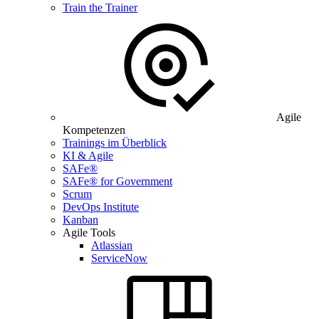
Train the Trainer
Agile
Kompetenzen
Trainings im Überblick
KI & Agile
SAFe®
SAFe® for Government
Scrum
DevOps Institute
Kanban
Agile Tools
Atlassian
ServiceNow