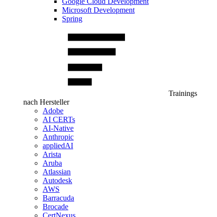
Google Cloud Development
Microsoft Development
Spring
Trainings
nach Hersteller
Adobe
AI CERTs
AI-Native
Anthropic
appliedAI
Arista
Aruba
Atlassian
Autodesk
AWS
Barracuda
Brocade
CertNexus