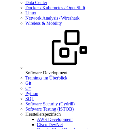
Data Center
Docker / Kubernetes / OpenShift
Linux
Network Analysis / Wireshark
Wireless & Mobility
Software Development
Trainings im Überblick
Git
C#
Python
SQL
Software Security (Cydrill)
Software Testing (ISTQB)
Herstellerspezifisch
AWS Development
Cisco DevNet