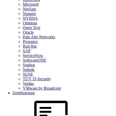
Microsoft
NetApp
Nutanix
NVIDIA
Omnissa
Open Text
Oracle
Palo Alto Networks
Proxmox
Red Hat
SAP
ServiceNow
SoftwareONE
Sophos
Splunk
SUSE
TÜV IT-Security
Veritas
VMware by Broadcom
Zertifizierung