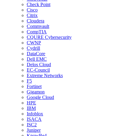
Check Point
Cisco
Citrix
Cloudera
Commvault
CompTIA
CQURE Cybersecurity
CWNP
Cydrill
DataCore
Dell EMC
Delos Cloud
EC-Council
Extreme Networks
F5
Fortinet
Gigamon
Google Cloud
HPE
IBM
Infoblox
ISACA
ISC2
Juniper
KnowBe4