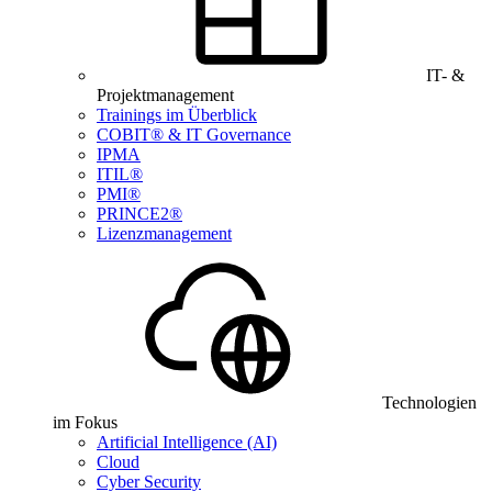
IT- &
Projektmanagement
Trainings im Überblick
COBIT® & IT Governance
IPMA
ITIL®
PMI®
PRINCE2®
Lizenzmanagement
Technologien
im Fokus
Artificial Intelligence (AI)
Cloud
Cyber Security