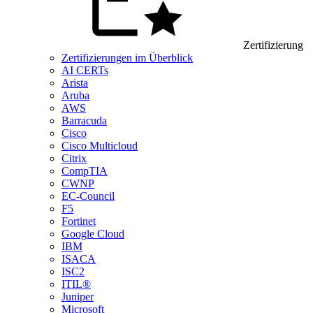
Zertifizierung
Zertifizierungen im Überblick
AI CERTs
Arista
Aruba
AWS
Barracuda
Cisco
Cisco Multicloud
Citrix
CompTIA
CWNP
EC-Council
F5
Fortinet
Google Cloud
IBM
ISACA
ISC2
ITIL®
Juniper
Microsoft