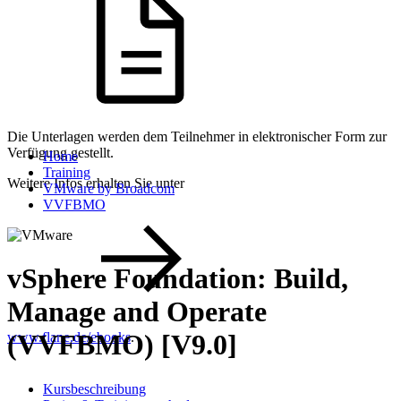
Die Unterlagen werden dem Teilnehmer in elektronischer Form zur
Verfügung gestellt.
Home
Training
Weitere Infos erhalten Sie unter
VMware by Broadcom
VVFBMO
vSphere Foundation: Build,
Manage and Operate
(VVFBMO) [V9.0]
www.flane.de/ebooks
.
Kursbeschreibung