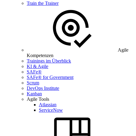
Train the Trainer
Agile
Kompetenzen
Trainings im Überblick
KI & Agile
SAFe®
SAFe® for Government
Scrum
DevOps Institute
Kanban
Agile Tools
Atlassian
ServiceNow