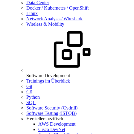
Data Center
Docker / Kubernetes / OpenShift
Linux
Network Analysis / Wireshark
Wireless & Mobility
Software Development
Trainings im Überblick
Git
C#
Python
SQL
Software Security (Cydrill)
Software Testing (ISTQB)
Herstellerspezifisch
AWS Development
Cisco DevNet