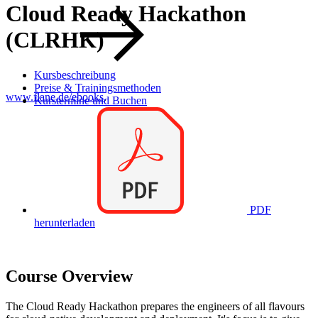
Cloud Ready Hackathon
(CLRHK)
Kursbeschreibung
Preise & Trainingsmethoden
www.flane.de/ebooks
.
Kurstermine und Buchen
PDF
herunterladen
Course Overview
The Cloud Ready Hackathon prepares the engineers of all flavours