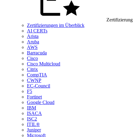
Zertifizierung
Zertifizierungen im Überblick
AI CERTs
Arista
Aruba
AWS
Barracuda
Cisco
Cisco Multicloud
Citrix
CompTIA
CWNP
EC-Council
F5
Fortinet
Google Cloud
IBM
ISACA
ISC2
ITIL®
Juniper
Microsoft