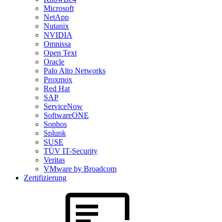
Microsoft
NetApp
Nutanix
NVIDIA
Omnissa
Open Text
Oracle
Palo Alto Networks
Proxmox
Red Hat
SAP
ServiceNow
SoftwareONE
Sophos
Splunk
SUSE
TÜV IT-Security
Veritas
VMware by Broadcom
Zertifizierung