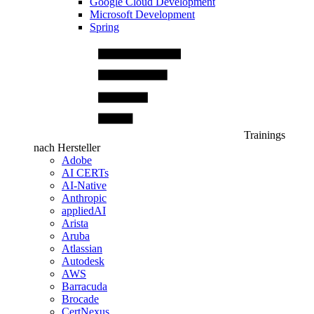
Google Cloud Development
Microsoft Development
Spring
Trainings
nach Hersteller
Adobe
AI CERTs
AI-Native
Anthropic
appliedAI
Arista
Aruba
Atlassian
Autodesk
AWS
Barracuda
Brocade
CertNexus