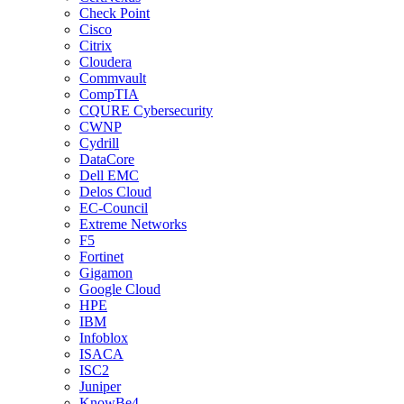
Check Point
Cisco
Citrix
Cloudera
Commvault
CompTIA
CQURE Cybersecurity
CWNP
Cydrill
DataCore
Dell EMC
Delos Cloud
EC-Council
Extreme Networks
F5
Fortinet
Gigamon
Google Cloud
HPE
IBM
Infoblox
ISACA
ISC2
Juniper
KnowBe4