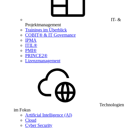
IT- &
Projektmanagement
Trainings im Überblick
COBIT® & IT Governance
IPMA
ITIL®
PMI®
PRINCE2®
Lizenzmanagement
Technologien
im Fokus
Artificial Intelligence (AI)
Cloud
Cyber Security