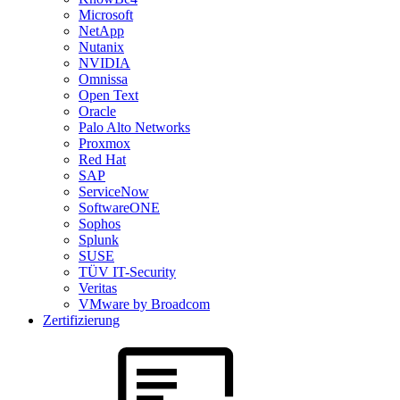
Microsoft
NetApp
Nutanix
NVIDIA
Omnissa
Open Text
Oracle
Palo Alto Networks
Proxmox
Red Hat
SAP
ServiceNow
SoftwareONE
Sophos
Splunk
SUSE
TÜV IT-Security
Veritas
VMware by Broadcom
Zertifizierung