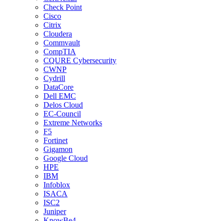
Check Point
Cisco
Citrix
Cloudera
Commvault
CompTIA
CQURE Cybersecurity
CWNP
Cydrill
DataCore
Dell EMC
Delos Cloud
EC-Council
Extreme Networks
F5
Fortinet
Gigamon
Google Cloud
HPE
IBM
Infoblox
ISACA
ISC2
Juniper
KnowBe4