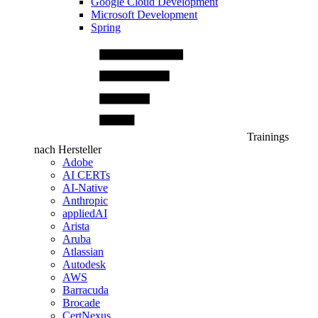
Google Cloud Development
Microsoft Development
Spring
Trainings
nach Hersteller
Adobe
AI CERTs
AI-Native
Anthropic
appliedAI
Arista
Aruba
Atlassian
Autodesk
AWS
Barracuda
Brocade
CertNexus