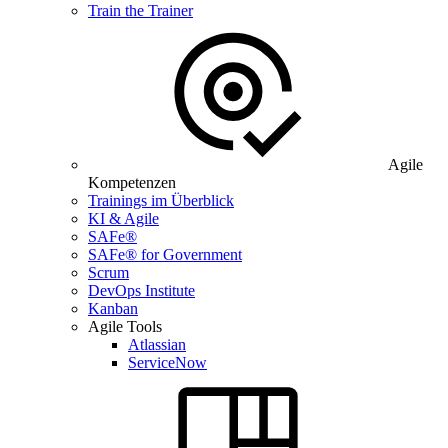
Train the Trainer
Agile
Kompetenzen
Trainings im Überblick
KI & Agile
SAFe®
SAFe® for Government
Scrum
DevOps Institute
Kanban
Agile Tools
Atlassian
ServiceNow