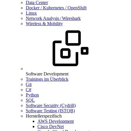
Data Center
Docker / Kubernetes / OpenShift
Linux
Network Analysis / Wireshark
Wireless & Mobility
Software Development
Trainings im Überblick
Git
C#
Python
SQL
Software Security (Cydrill)
Software Testing (ISTQB)
Herstellerspezifisch
AWS Development
Cisco DevNet