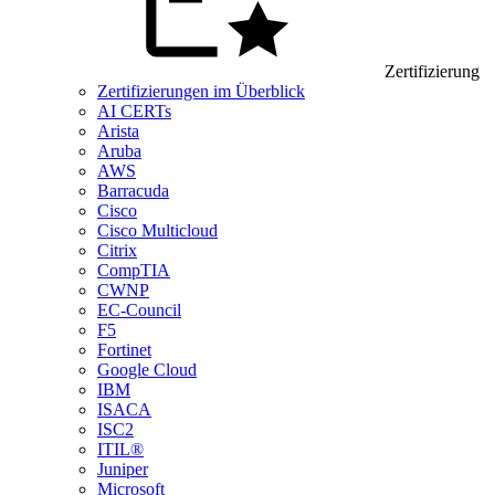
Zertifizierung
Zertifizierungen im Überblick
AI CERTs
Arista
Aruba
AWS
Barracuda
Cisco
Cisco Multicloud
Citrix
CompTIA
CWNP
EC-Council
F5
Fortinet
Google Cloud
IBM
ISACA
ISC2
ITIL®
Juniper
Microsoft