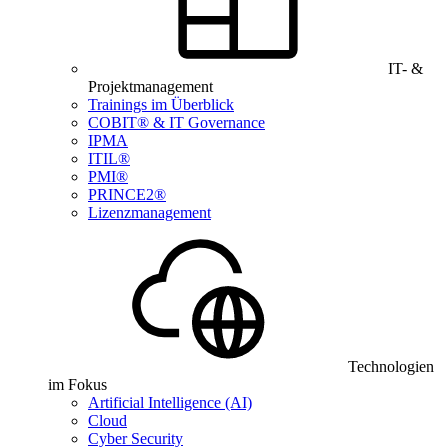
IT- &
Projektmanagement
Trainings im Überblick
COBIT® & IT Governance
IPMA
ITIL®
PMI®
PRINCE2®
Lizenzmanagement
Technologien
im Fokus
Artificial Intelligence (AI)
Cloud
Cyber Security