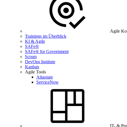
Agile Ko
Trainings im Überblick
KI & Agile
SAFe®
SAFe® for Government
Scrum
DevOps Institute
Kanban
Agile Tools
Atlassian
ServiceNow
IT- & Pr