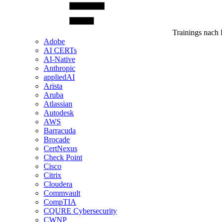
Trainings nach 
Adobe
AI CERTs
AI-Native
Anthropic
appliedAI
Arista
Aruba
Atlassian
Autodesk
AWS
Barracuda
Brocade
CertNexus
Check Point
Cisco
Citrix
Cloudera
Commvault
CompTIA
CQURE Cybersecurity
CWNP