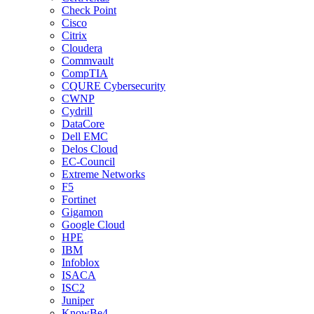
Check Point
Cisco
Citrix
Cloudera
Commvault
CompTIA
CQURE Cybersecurity
CWNP
Cydrill
DataCore
Dell EMC
Delos Cloud
EC-Council
Extreme Networks
F5
Fortinet
Gigamon
Google Cloud
HPE
IBM
Infoblox
ISACA
ISC2
Juniper
KnowBe4