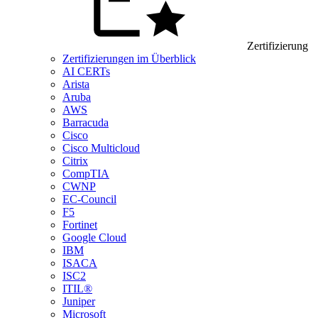
Zertifizierung
Zertifizierungen im Überblick
AI CERTs
Arista
Aruba
AWS
Barracuda
Cisco
Cisco Multicloud
Citrix
CompTIA
CWNP
EC-Council
F5
Fortinet
Google Cloud
IBM
ISACA
ISC2
ITIL®
Juniper
Microsoft