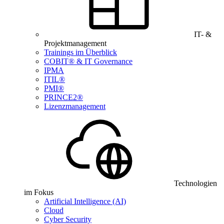
IT- &
Projektmanagement
Trainings im Überblick
COBIT® & IT Governance
IPMA
ITIL®
PMI®
PRINCE2®
Lizenzmanagement
Technologien
im Fokus
Artificial Intelligence (AI)
Cloud
Cyber Security