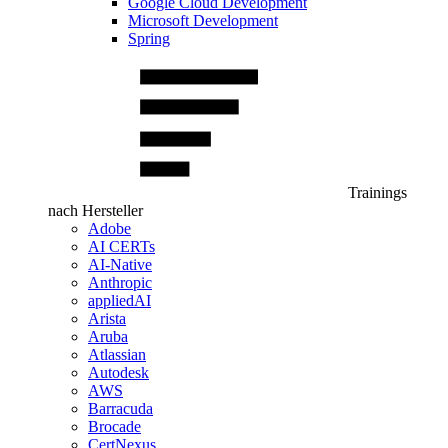
Google Cloud Development
Microsoft Development
Spring
Trainings
nach Hersteller
Adobe
AI CERTs
AI-Native
Anthropic
appliedAI
Arista
Aruba
Atlassian
Autodesk
AWS
Barracuda
Brocade
CertNexus