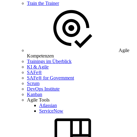
Train the Trainer
Agile
Kompetenzen
Trainings im Überblick
KI & Agile
SAFe®
SAFe® for Government
Scrum
DevOps Institute
Kanban
Agile Tools
Atlassian
ServiceNow