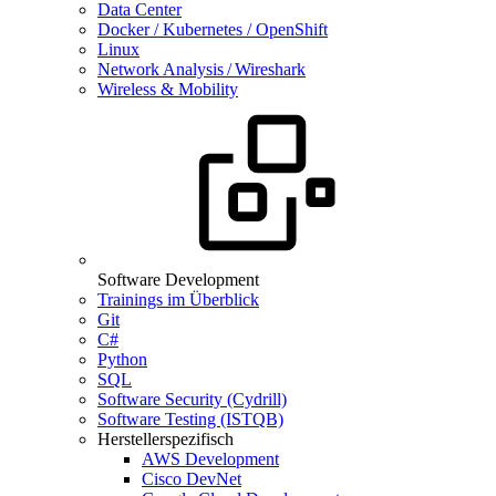
Data Center
Docker / Kubernetes / OpenShift
Linux
Network Analysis / Wireshark
Wireless & Mobility
Software Development
Trainings im Überblick
Git
C#
Python
SQL
Software Security (Cydrill)
Software Testing (ISTQB)
Herstellerspezifisch
AWS Development
Cisco DevNet