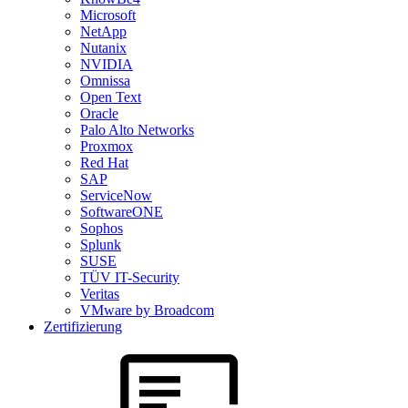
Microsoft
NetApp
Nutanix
NVIDIA
Omnissa
Open Text
Oracle
Palo Alto Networks
Proxmox
Red Hat
SAP
ServiceNow
SoftwareONE
Sophos
Splunk
SUSE
TÜV IT-Security
Veritas
VMware by Broadcom
Zertifizierung