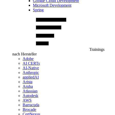
Google Cloud Development
Microsoft Development
Spring
Trainings
nach Hersteller
Adobe
AI CERTs
AI-Native
Anthropic
appliedAI
Arista
Aruba
Atlassian
Autodesk
AWS
Barracuda
Brocade
CertNexus