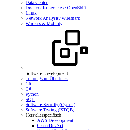
Data Center
Docker / Kubernetes / OpenShift
Linux
Network Analysis / Wireshark
Wireless & Mobility
Software Development
Trainings im Überblick
Git
C#
Python
SQL
Software Security (Cydrill)
Software Testing (ISTQB)
Herstellerspezifisch
AWS Development
Cisco DevNet