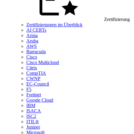
Zertifizierung
Zertifizierungen im Überblick
AI CERTs
Arista
Aruba
AWS
Barracuda
Cisco
Cisco Multicloud
Citrix
CompTIA
CWNP
EC-Council
F5
Fortinet
Google Cloud
IBM
ISACA
ISC2
ITIL®
Juniper
Microsoft