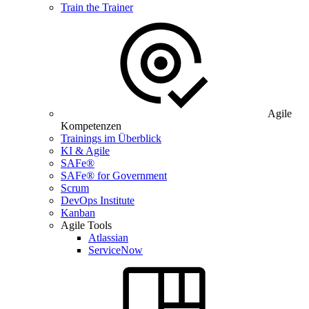
Train the Trainer
Agile
Kompetenzen
Trainings im Überblick
KI & Agile
SAFe®
SAFe® for Government
Scrum
DevOps Institute
Kanban
Agile Tools
Atlassian
ServiceNow