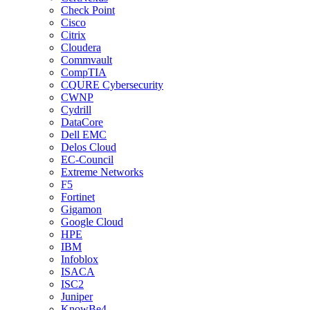
Check Point
Cisco
Citrix
Cloudera
Commvault
CompTIA
CQURE Cybersecurity
CWNP
Cydrill
DataCore
Dell EMC
Delos Cloud
EC-Council
Extreme Networks
F5
Fortinet
Gigamon
Google Cloud
HPE
IBM
Infoblox
ISACA
ISC2
Juniper
KnowBe4