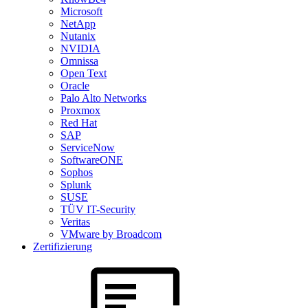
Microsoft
NetApp
Nutanix
NVIDIA
Omnissa
Open Text
Oracle
Palo Alto Networks
Proxmox
Red Hat
SAP
ServiceNow
SoftwareONE
Sophos
Splunk
SUSE
TÜV IT-Security
Veritas
VMware by Broadcom
Zertifizierung