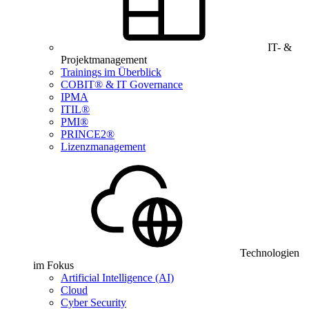
IT- &
Projektmanagement
Trainings im Überblick
COBIT® & IT Governance
IPMA
ITIL®
PMI®
PRINCE2®
Lizenzmanagement
Technologien
im Fokus
Artificial Intelligence (AI)
Cloud
Cyber Security