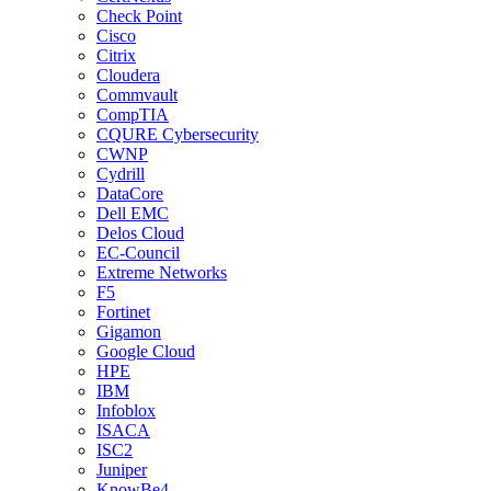
Check Point
Cisco
Citrix
Cloudera
Commvault
CompTIA
CQURE Cybersecurity
CWNP
Cydrill
DataCore
Dell EMC
Delos Cloud
EC-Council
Extreme Networks
F5
Fortinet
Gigamon
Google Cloud
HPE
IBM
Infoblox
ISACA
ISC2
Juniper
KnowBe4