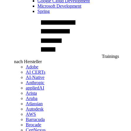
Google Cloud Development
Microsoft Development
Spring
Trainings
nach Hersteller
Adobe
AI CERTs
AI-Native
Anthropic
appliedAI
Arista
Aruba
Atlassian
Autodesk
AWS
Barracuda
Brocade
CertNexus