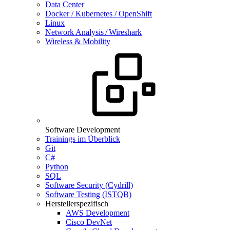
Data Center
Docker / Kubernetes / OpenShift
Linux
Network Analysis / Wireshark
Wireless & Mobility
Software Development
Trainings im Überblick
Git
C#
Python
SQL
Software Security (Cydrill)
Software Testing (ISTQB)
Herstellerspezifisch
AWS Development
Cisco DevNet