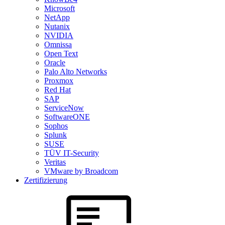
Microsoft
NetApp
Nutanix
NVIDIA
Omnissa
Open Text
Oracle
Palo Alto Networks
Proxmox
Red Hat
SAP
ServiceNow
SoftwareONE
Sophos
Splunk
SUSE
TÜV IT-Security
Veritas
VMware by Broadcom
Zertifizierung