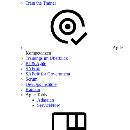
Train the Trainer
Agile
Kompetenzen
Trainings im Überblick
KI & Agile
SAFe®
SAFe® for Government
Scrum
DevOps Institute
Kanban
Agile Tools
Atlassian
ServiceNow