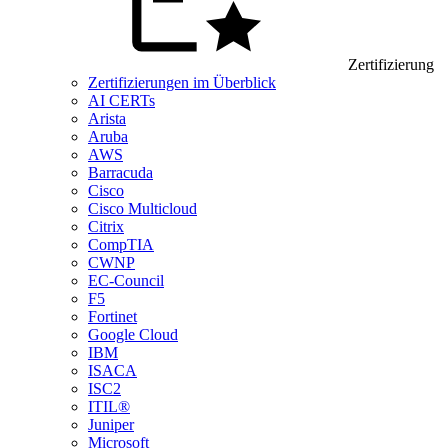
Zertifizierung
Zertifizierungen im Überblick
AI CERTs
Arista
Aruba
AWS
Barracuda
Cisco
Cisco Multicloud
Citrix
CompTIA
CWNP
EC-Council
F5
Fortinet
Google Cloud
IBM
ISACA
ISC2
ITIL®
Juniper
Microsoft