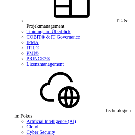
IT- &
Projektmanagement
Trainings im Überblick
COBIT® & IT Governance
IPMA
ITIL®
PMI®
PRINCE2®
Lizenzmanagement
Technologien
im Fokus
Artificial Intelligence (AI)
Cloud
Cyber Security