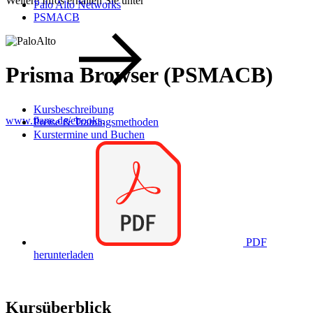
Weitere Infos erhalten Sie unter
Palo Alto Networks
PSMACB
Prisma Browser (PSMACB)
Kursbeschreibung
www.flane.de/ebooks
.
Preise & Trainingsmethoden
Kurstermine und Buchen
PDF
herunterladen
Kursüberblick