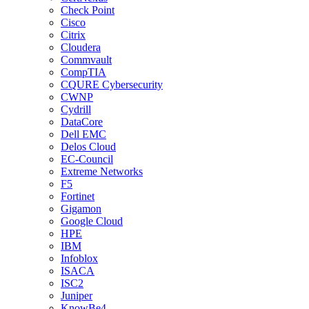
Check Point
Cisco
Citrix
Cloudera
Commvault
CompTIA
CQURE Cybersecurity
CWNP
Cydrill
DataCore
Dell EMC
Delos Cloud
EC-Council
Extreme Networks
F5
Fortinet
Gigamon
Google Cloud
HPE
IBM
Infoblox
ISACA
ISC2
Juniper
KnowBe4