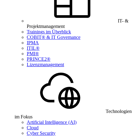
IT- &
Projektmanagement
Trainings im Überblick
COBIT® & IT Governance
IPMA
ITIL®
PMI®
PRINCE2®
Lizenzmanagement
Technologien
im Fokus
Artificial Intelligence (AI)
Cloud
Cyber Security