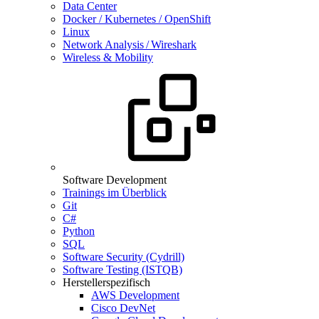
Data Center
Docker / Kubernetes / OpenShift
Linux
Network Analysis / Wireshark
Wireless & Mobility
Software Development
Trainings im Überblick
Git
C#
Python
SQL
Software Security (Cydrill)
Software Testing (ISTQB)
Herstellerspezifisch
AWS Development
Cisco DevNet