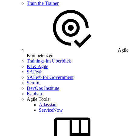
Train the Trainer
Agile
Kompetenzen
Trainings im Überblick
KI & Agile
SAFe®
SAFe® for Government
Scrum
DevOps Institute
Kanban
Agile Tools
Atlassian
ServiceNow