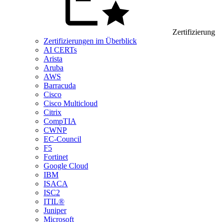
Zertifizierung
Zertifizierungen im Überblick
AI CERTs
Arista
Aruba
AWS
Barracuda
Cisco
Cisco Multicloud
Citrix
CompTIA
CWNP
EC-Council
F5
Fortinet
Google Cloud
IBM
ISACA
ISC2
ITIL®
Juniper
Microsoft