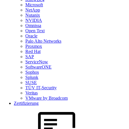
Microsoft
NetApp
Nutanix
NVIDIA
Omnissa
Open Text
Oracle
Palo Alto Networks
Proxmox
Red Hat
SAP
ServiceNow
SoftwareONE
Sophos
Splunk
SUSE
TÜV IT-Security
Veritas
VMware by Broadcom
Zertifizierung