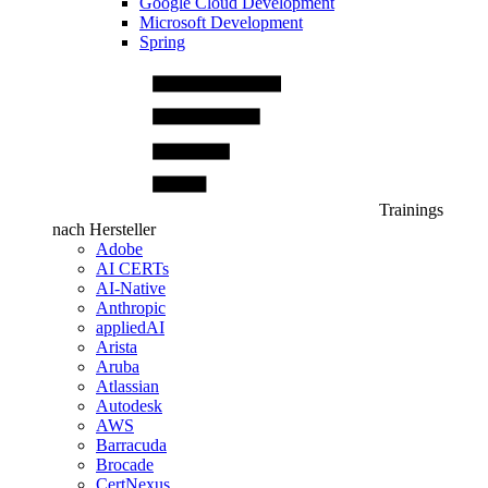
Google Cloud Development
Microsoft Development
Spring
Trainings
nach Hersteller
Adobe
AI CERTs
AI-Native
Anthropic
appliedAI
Arista
Aruba
Atlassian
Autodesk
AWS
Barracuda
Brocade
CertNexus