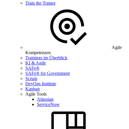
Train the Trainer
Agile
Kompetenzen
Trainings im Überblick
KI & Agile
SAFe®
SAFe® for Government
Scrum
DevOps Institute
Kanban
Agile Tools
Atlassian
ServiceNow