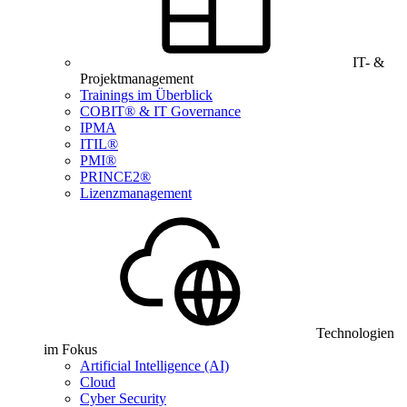
IT- &
Projektmanagement
Trainings im Überblick
COBIT® & IT Governance
IPMA
ITIL®
PMI®
PRINCE2®
Lizenzmanagement
Technologien
im Fokus
Artificial Intelligence (AI)
Cloud
Cyber Security