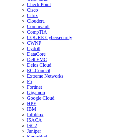
Check Point
Cisco
Citrix
Cloudera
Commvault
CompTIA
CQURE Cybersecurity
CWNP
Cydrill
DataCore
Dell EMC
Delos Cloud
EC-Council
Extreme Networks
F5
Fortinet
Gigamon
Google Cloud
HPE
IBM
Infoblox
ISACA
ISC2
Juniper
KnowBe4