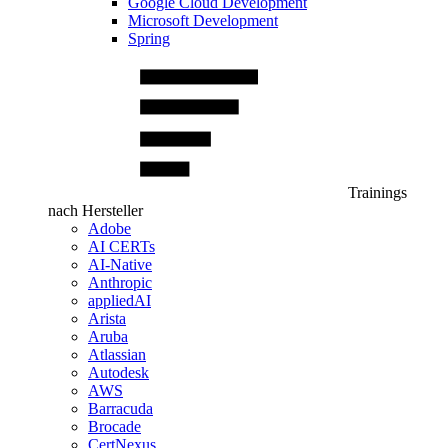
Google Cloud Development
Microsoft Development
Spring
Trainings
nach Hersteller
Adobe
AI CERTs
AI-Native
Anthropic
appliedAI
Arista
Aruba
Atlassian
Autodesk
AWS
Barracuda
Brocade
CertNexus