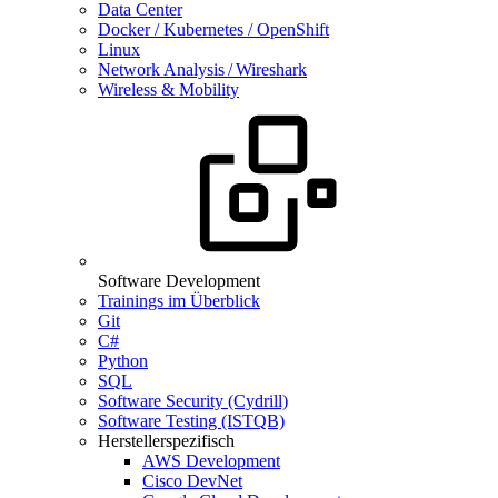
Data Center
Docker / Kubernetes / OpenShift
Linux
Network Analysis / Wireshark
Wireless & Mobility
Software Development
Trainings im Überblick
Git
C#
Python
SQL
Software Security (Cydrill)
Software Testing (ISTQB)
Herstellerspezifisch
AWS Development
Cisco DevNet