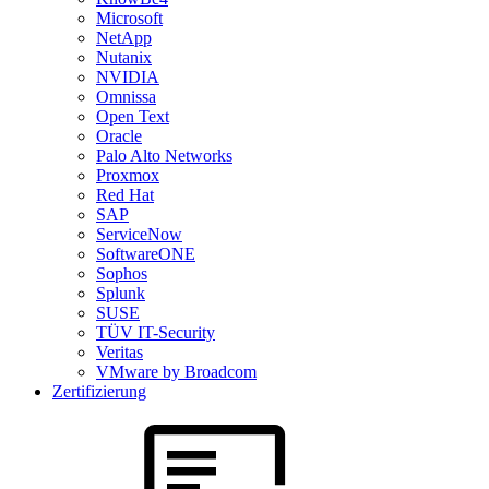
Microsoft
NetApp
Nutanix
NVIDIA
Omnissa
Open Text
Oracle
Palo Alto Networks
Proxmox
Red Hat
SAP
ServiceNow
SoftwareONE
Sophos
Splunk
SUSE
TÜV IT-Security
Veritas
VMware by Broadcom
Zertifizierung