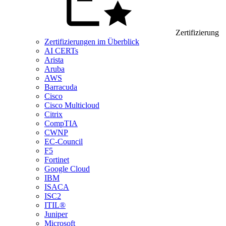
Zertifizierung
Zertifizierungen im Überblick
AI CERTs
Arista
Aruba
AWS
Barracuda
Cisco
Cisco Multicloud
Citrix
CompTIA
CWNP
EC-Council
F5
Fortinet
Google Cloud
IBM
ISACA
ISC2
ITIL®
Juniper
Microsoft