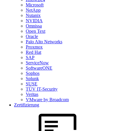
Microsoft
NetApp
Nutanix
NVIDIA
Omnissa
Open Text
Oracle
Palo Alto Networks
Proxmox
Red Hat
SAP
ServiceNow
SoftwareONE
Sophos
Splunk
SUSE
TÜV IT-Security
Veritas
VMware by Broadcom
Zertifizierung