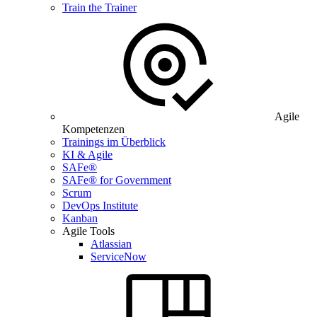
Train the Trainer
Agile
Kompetenzen
Trainings im Überblick
KI & Agile
SAFe®
SAFe® for Government
Scrum
DevOps Institute
Kanban
Agile Tools
Atlassian
ServiceNow