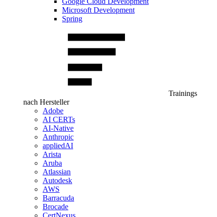
Google Cloud Development
Microsoft Development
Spring
Trainings
nach Hersteller
Adobe
AI CERTs
AI-Native
Anthropic
appliedAI
Arista
Aruba
Atlassian
Autodesk
AWS
Barracuda
Brocade
CertNexus