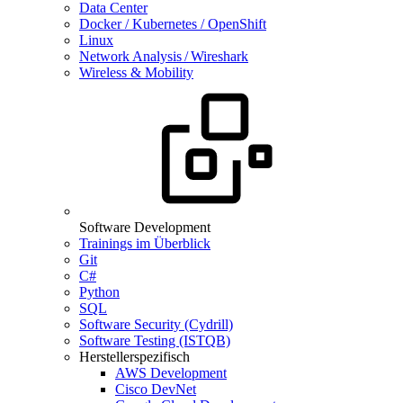
Data Center
Docker / Kubernetes / OpenShift
Linux
Network Analysis / Wireshark
Wireless & Mobility
Software Development
Trainings im Überblick
Git
C#
Python
SQL
Software Security (Cydrill)
Software Testing (ISTQB)
Herstellerspezifisch
AWS Development
Cisco DevNet