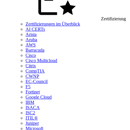
Zertifizierung
Zertifizierungen im Überblick
AI CERTs
Arista
Aruba
AWS
Barracuda
Cisco
Cisco Multicloud
Citrix
CompTIA
CWNP
EC-Council
F5
Fortinet
Google Cloud
IBM
ISACA
ISC2
ITIL®
Juniper
Microsoft