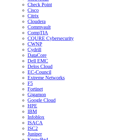
Check Point
Cisco
Citrix
Cloudera
Commvault
CompTIA
CQURE Cybersecurity
CWNP
Cydrill
DataCore
Dell EMC
Delos Cloud
EC-Council
Extreme Networks
F5
Fortinet
Gigamon
Google Cloud
HPE
IBM
Infoblox
ISACA
ISC2
Juniper
KnowBe4