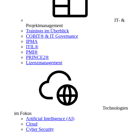
IT- &
Projektmanagement
Trainings im Überblick
COBIT® & IT Governance
IPMA
ITIL®
PMI®
PRINCE2®
Lizenzmanagement
Technologien
im Fokus
Artificial Intelligence (AI)
Cloud
Cyber Security