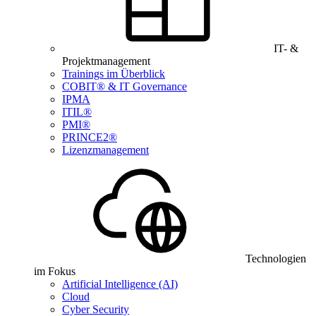
IT- &
Projektmanagement
Trainings im Überblick
COBIT® & IT Governance
IPMA
ITIL®
PMI®
PRINCE2®
Lizenzmanagement
Technologien
im Fokus
Artificial Intelligence (AI)
Cloud
Cyber Security