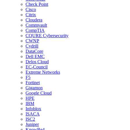
Check Point
Cisco
Citrix
Cloudera
Commvault
CompTIA
CQURE Cybersecurity
CWNP
Cydrill
DataCore
Dell EMC
Delos Cloud
EC-Council
Extreme Networks
F5
Fortinet
Gigamon
Google Cloud
HPE
IBM
Infoblox
ISACA
ISC2
Juniper
KnowBe4