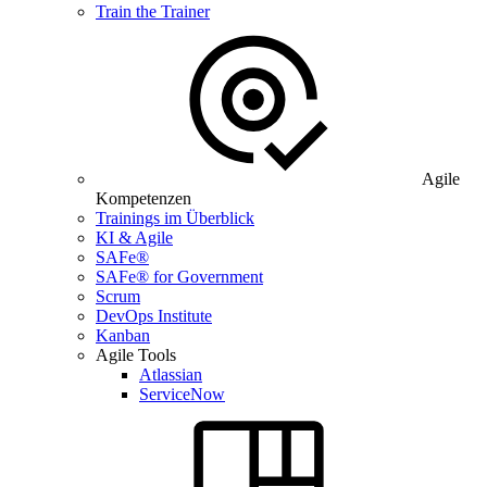
Train the Trainer
Agile
Kompetenzen
Trainings im Überblick
KI & Agile
SAFe®
SAFe® for Government
Scrum
DevOps Institute
Kanban
Agile Tools
Atlassian
ServiceNow