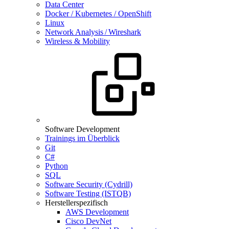
Data Center
Docker / Kubernetes / OpenShift
Linux
Network Analysis / Wireshark
Wireless & Mobility
Software Development
Trainings im Überblick
Git
C#
Python
SQL
Software Security (Cydrill)
Software Testing (ISTQB)
Herstellerspezifisch
AWS Development
Cisco DevNet