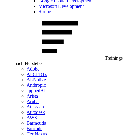
Google Cloud Development
Microsoft Development
Spring
Trainings
nach Hersteller
Adobe
AI CERTs
AI-Native
Anthropic
appliedAI
Arista
Aruba
Atlassian
Autodesk
AWS
Barracuda
Brocade
CertNexus