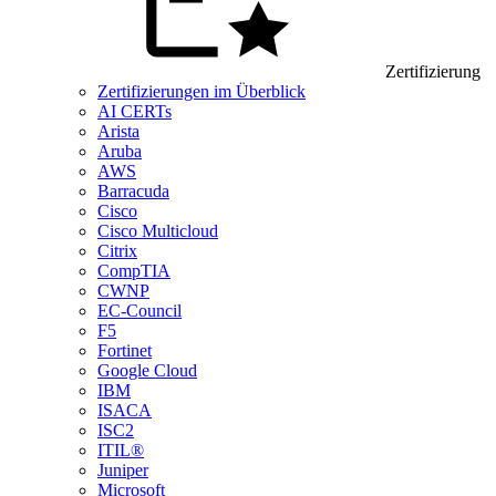
Zertifizierung
Zertifizierungen im Überblick
AI CERTs
Arista
Aruba
AWS
Barracuda
Cisco
Cisco Multicloud
Citrix
CompTIA
CWNP
EC-Council
F5
Fortinet
Google Cloud
IBM
ISACA
ISC2
ITIL®
Juniper
Microsoft