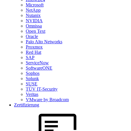
Microsoft
NetApp
Nutanix
NVIDIA
Omnissa
Open Text
Oracle
Palo Alto Networks
Proxmox
Red Hat
SAP
ServiceNow
SoftwareONE
Sophos
Splunk
SUSE
TÜV IT-Security
Veritas
VMware by Broadcom
Zertifizierung