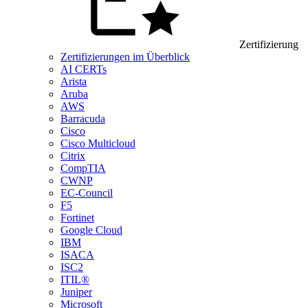
Zertifizierung
Zertifizierungen im Überblick
AI CERTs
Arista
Aruba
AWS
Barracuda
Cisco
Cisco Multicloud
Citrix
CompTIA
CWNP
EC-Council
F5
Fortinet
Google Cloud
IBM
ISACA
ISC2
ITIL®
Juniper
Microsoft