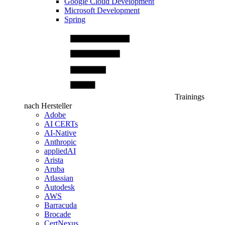
Google Cloud Development
Microsoft Development
Spring
Trainings
nach Hersteller
Adobe
AI CERTs
AI-Native
Anthropic
appliedAI
Arista
Aruba
Atlassian
Autodesk
AWS
Barracuda
Brocade
CertNexus