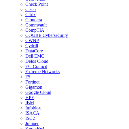
Check Point
Cisco
Citrix
Cloudera
Commvault
CompTIA
CQURE Cybersecurity
CWNP
Cydrill
DataCore
Dell EMC
Delos Cloud
EC-Council
Extreme Networks
F5
Fortinet
Gigamon
Google Cloud
HPE
IBM
Infoblox
ISACA
ISC2
Juniper
KnowBe4