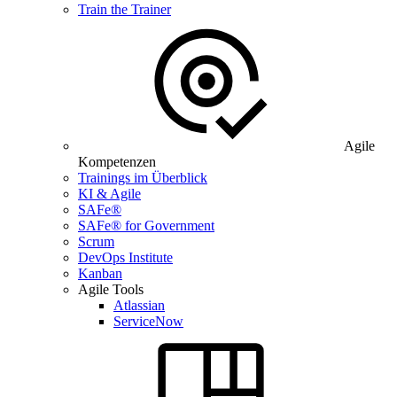
Train the Trainer
Agile
Kompetenzen
Trainings im Überblick
KI & Agile
SAFe®
SAFe® for Government
Scrum
DevOps Institute
Kanban
Agile Tools
Atlassian
ServiceNow