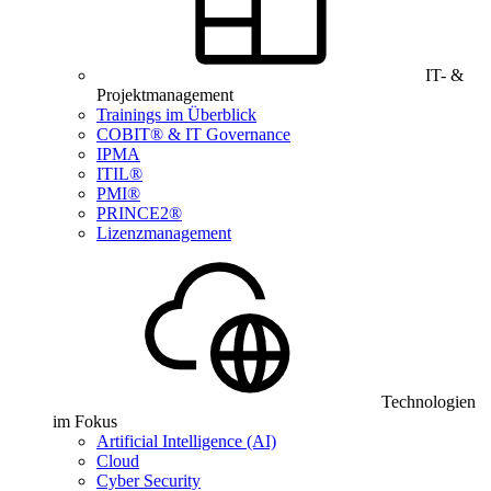
IT- &
Projektmanagement
Trainings im Überblick
COBIT® & IT Governance
IPMA
ITIL®
PMI®
PRINCE2®
Lizenzmanagement
Technologien
im Fokus
Artificial Intelligence (AI)
Cloud
Cyber Security