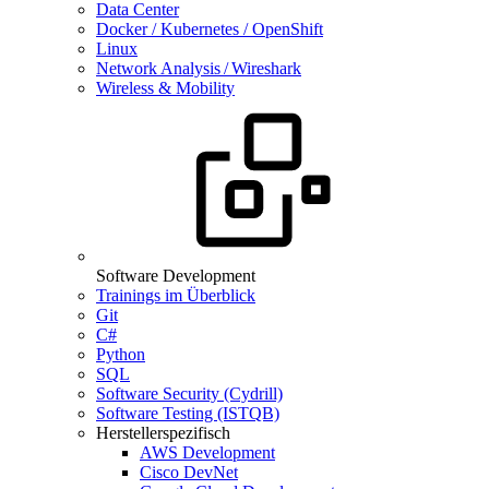
Data Center
Docker / Kubernetes / OpenShift
Linux
Network Analysis / Wireshark
Wireless & Mobility
Software Development
Trainings im Überblick
Git
C#
Python
SQL
Software Security (Cydrill)
Software Testing (ISTQB)
Herstellerspezifisch
AWS Development
Cisco DevNet