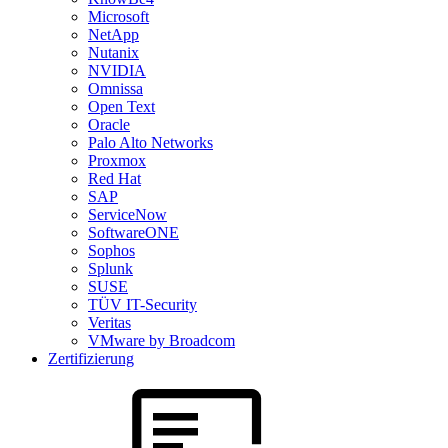
Microsoft
NetApp
Nutanix
NVIDIA
Omnissa
Open Text
Oracle
Palo Alto Networks
Proxmox
Red Hat
SAP
ServiceNow
SoftwareONE
Sophos
Splunk
SUSE
TÜV IT-Security
Veritas
VMware by Broadcom
Zertifizierung