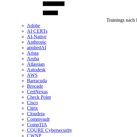
Trainings nach 
Adobe
AI CERTs
AI-Native
Anthropic
appliedAI
Arista
Aruba
Atlassian
Autodesk
AWS
Barracuda
Brocade
CertNexus
Check Point
Cisco
Citrix
Cloudera
Commvault
CompTIA
CQURE Cybersecurity
CWNP