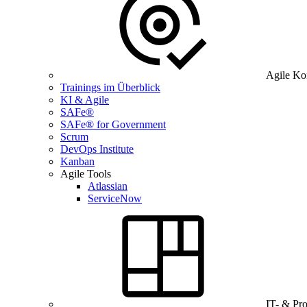
Agile Ko
Trainings im Überblick
KI & Agile
SAFe®
SAFe® for Government
Scrum
DevOps Institute
Kanban
Agile Tools
Atlassian
ServiceNow
IT- & Pr