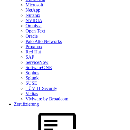
Microsoft
NetApp
Nutanix
NVIDIA
Omnissa
Open Text
Oracle
Palo Alto Networks
Proxmox
Red Hat
SAP
ServiceNow
SoftwareONE
Sophos
Splunk
SUSE
TÜV IT-Security
Veritas
VMware by Broadcom
Zertifizierung