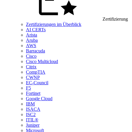
Zertifizierung
Zertifizierungen im Überblick
AI CERTs
Arista
Aruba
AWS
Barracuda
Cisco
Cisco Multicloud
Citrix
CompTIA
CWNP
EC-Council
F5
Fortinet
Google Cloud
IBM
ISACA
ISC2
ITIL®
Juniper
Microsoft