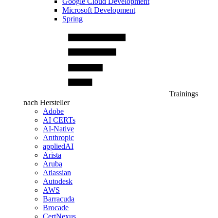
Google Cloud Development
Microsoft Development
Spring
Trainings
nach Hersteller
Adobe
AI CERTs
AI-Native
Anthropic
appliedAI
Arista
Aruba
Atlassian
Autodesk
AWS
Barracuda
Brocade
CertNexus