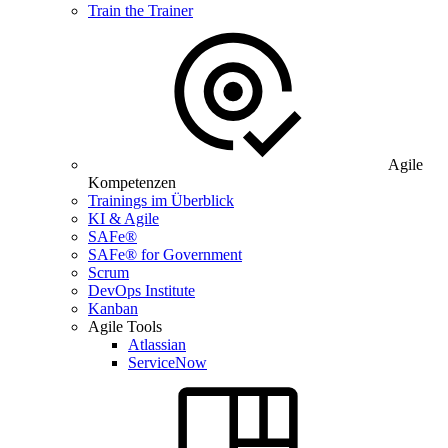
Train the Trainer
Agile
Kompetenzen
Trainings im Überblick
KI & Agile
SAFe®
SAFe® for Government
Scrum
DevOps Institute
Kanban
Agile Tools
Atlassian
ServiceNow