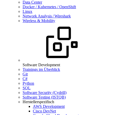
Data Center
Docker / Kubernetes / OpenShift
Linux
Network Analysis / Wireshark
Wireless & Mobility
Software Development
Trainings im Überblick
Git
C#
Python
SQL
Software Security (Cydrill)
Software Testing (ISTQB)
Herstellerspezifisch
AWS Development
Cisco DevNet