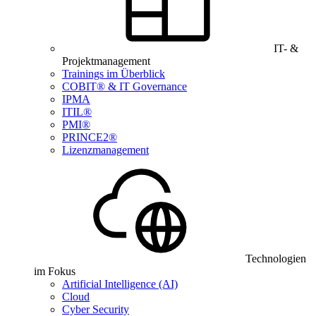
IT- &
Projektmanagement
Trainings im Überblick
COBIT® & IT Governance
IPMA
ITIL®
PMI®
PRINCE2®
Lizenzmanagement
Technologien
im Fokus
Artificial Intelligence (AI)
Cloud
Cyber Security