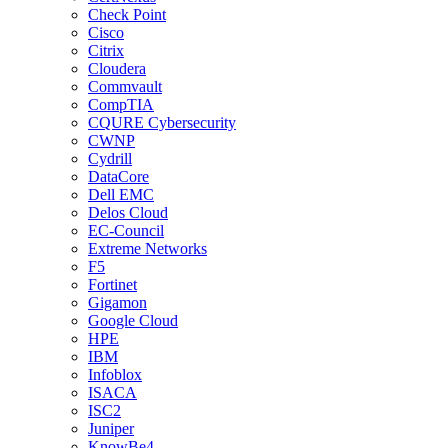
Check Point
Cisco
Citrix
Cloudera
Commvault
CompTIA
CQURE Cybersecurity
CWNP
Cydrill
DataCore
Dell EMC
Delos Cloud
EC-Council
Extreme Networks
F5
Fortinet
Gigamon
Google Cloud
HPE
IBM
Infoblox
ISACA
ISC2
Juniper
KnowBe4