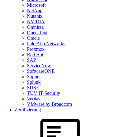
Microsoft
NetApp
Nutanix
NVIDIA
Omnissa
Open Text
Oracle
Palo Alto Networks
Proxmox
Red Hat
SAP
ServiceNow
SoftwareONE
Sophos
Splunk
SUSE
TÜV IT-Security
Veritas
VMware by Broadcom
Zertifizierung