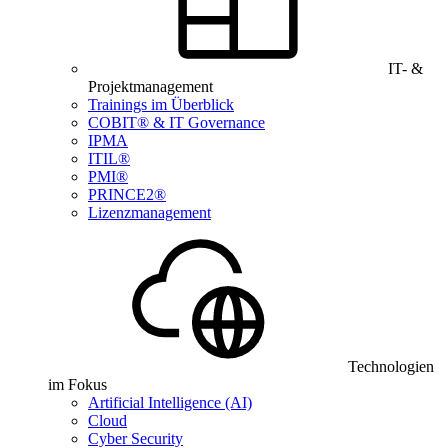
IT- &
Projektmanagement
Trainings im Überblick
COBIT® & IT Governance
IPMA
ITIL®
PMI®
PRINCE2®
Lizenzmanagement
Technologien
im Fokus
Artificial Intelligence (AI)
Cloud
Cyber Security