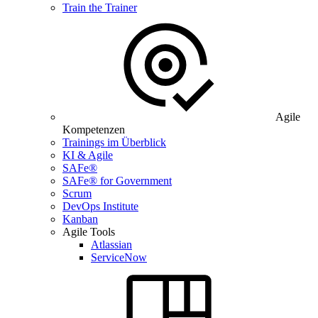
Train the Trainer
Agile
Kompetenzen
Trainings im Überblick
KI & Agile
SAFe®
SAFe® for Government
Scrum
DevOps Institute
Kanban
Agile Tools
Atlassian
ServiceNow