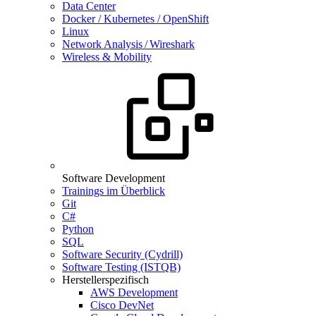
Data Center
Docker / Kubernetes / OpenShift
Linux
Network Analysis / Wireshark
Wireless & Mobility
Software Development
Trainings im Überblick
Git
C#
Python
SQL
Software Security (Cydrill)
Software Testing (ISTQB)
Herstellerspezifisch
AWS Development
Cisco DevNet