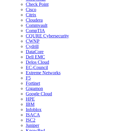
Check Point
Cisco
Citrix
Cloudera
Commvault
CompTIA
CQURE Cybersecurity
CWNP
Cydrill
DataCore
Dell EMC
Delos Cloud
EC-Council
Extreme Networks
F5
Fortinet
Gigamon
Google Cloud
HPE
IBM
Infoblox
ISACA
ISC2
Juniper
KnowBe4