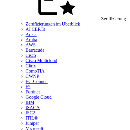
Zertifizierung
Zertifizierungen im Überblick
AI CERTs
Arista
Aruba
AWS
Barracuda
Cisco
Cisco Multicloud
Citrix
CompTIA
CWNP
EC-Council
F5
Fortinet
Google Cloud
IBM
ISACA
ISC2
ITIL®
Juniper
Microsoft