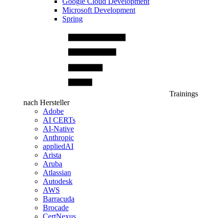
Google Cloud Development
Microsoft Development
Spring
Trainings
nach Hersteller
Adobe
AI CERTs
AI-Native
Anthropic
appliedAI
Arista
Aruba
Atlassian
Autodesk
AWS
Barracuda
Brocade
CertNexus