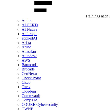
Trainings nach 
Adobe
AI CERTs
AI-Native
Anthropic
appliedAI
Arista
Aruba
Atlassian
Autodesk
AWS
Barracuda
Brocade
CertNexus
Check Point
Cisco
Citrix
Cloudera
Commvault
CompTIA
CQURE Cybersecurity
CWNP