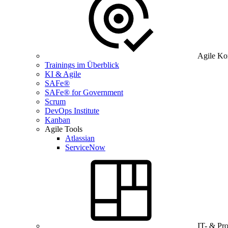
Agile Ko
Trainings im Überblick
KI & Agile
SAFe®
SAFe® for Government
Scrum
DevOps Institute
Kanban
Agile Tools
Atlassian
ServiceNow
IT- & Pr