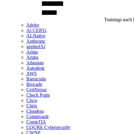
Trainings nach 
Adobe
AI CERTs
AI-Native
Anthropic
appliedAI
Arista
Aruba
Atlassian
Autodesk
AWS
Barracuda
Brocade
CertNexus
Check Point
Cisco
Citrix
Cloudera
Commvault
CompTIA
CQURE Cybersecurity
CWNP