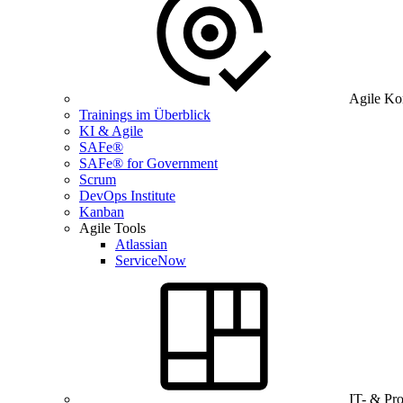
Agile Ko
Trainings im Überblick
KI & Agile
SAFe®
SAFe® for Government
Scrum
DevOps Institute
Kanban
Agile Tools
Atlassian
ServiceNow
IT- & Pr