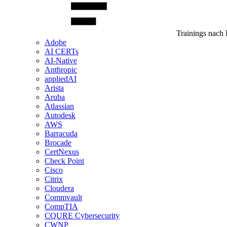
Trainings nach 
Adobe
AI CERTs
AI-Native
Anthropic
appliedAI
Arista
Aruba
Atlassian
Autodesk
AWS
Barracuda
Brocade
CertNexus
Check Point
Cisco
Citrix
Cloudera
Commvault
CompTIA
CQURE Cybersecurity
CWNP