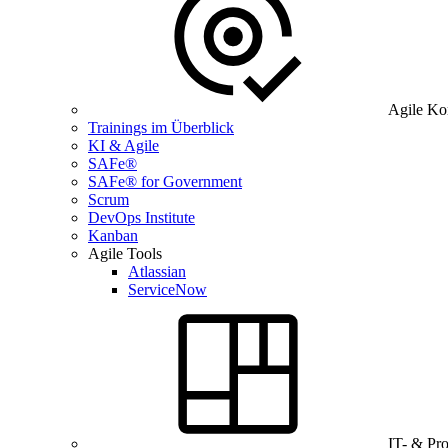
Agile Ko
Trainings im Überblick
KI & Agile
SAFe®
SAFe® for Government
Scrum
DevOps Institute
Kanban
Agile Tools
Atlassian
ServiceNow
IT- & Pr