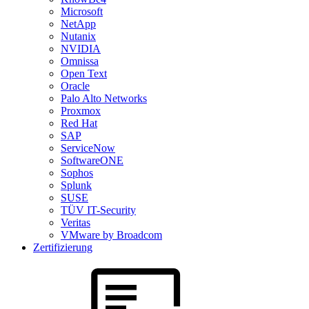
Microsoft
NetApp
Nutanix
NVIDIA
Omnissa
Open Text
Oracle
Palo Alto Networks
Proxmox
Red Hat
SAP
ServiceNow
SoftwareONE
Sophos
Splunk
SUSE
TÜV IT-Security
Veritas
VMware by Broadcom
Zertifizierung