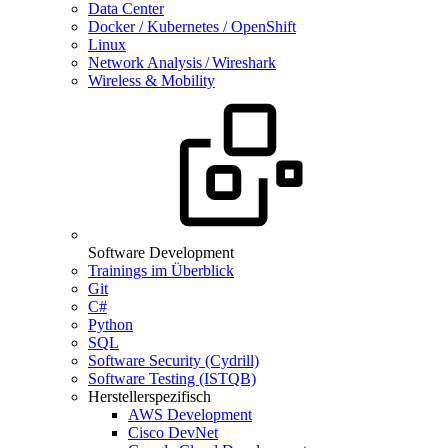
Data Center
Docker / Kubernetes / OpenShift
Linux
Network Analysis / Wireshark
Wireless & Mobility
Software Development
Trainings im Überblick
Git
C#
Python
SQL
Software Security (Cydrill)
Software Testing (ISTQB)
Herstellerspezifisch
AWS Development
Cisco DevNet