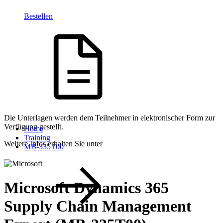
Bestellen
Die Unterlagen werden dem Teilnehmer in elektronischer Form zur
Verfügung gestellt.
Home
Training
Weitere Infos erhalten Sie unter
MB-335T00
Microsoft Dynamics 365
Supply Chain Management