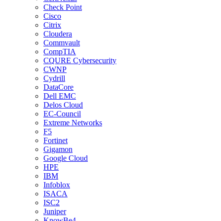
Check Point
Cisco
Citrix
Cloudera
Commvault
CompTIA
CQURE Cybersecurity
CWNP
Cydrill
DataCore
Dell EMC
Delos Cloud
EC-Council
Extreme Networks
F5
Fortinet
Gigamon
Google Cloud
HPE
IBM
Infoblox
ISACA
ISC2
Juniper
KnowBe4