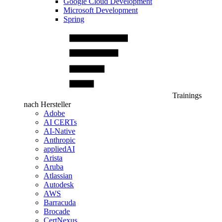
Google Cloud Development
Microsoft Development
Spring
Trainings
nach Hersteller
Adobe
AI CERTs
AI-Native
Anthropic
appliedAI
Arista
Aruba
Atlassian
Autodesk
AWS
Barracuda
Brocade
CertNexus