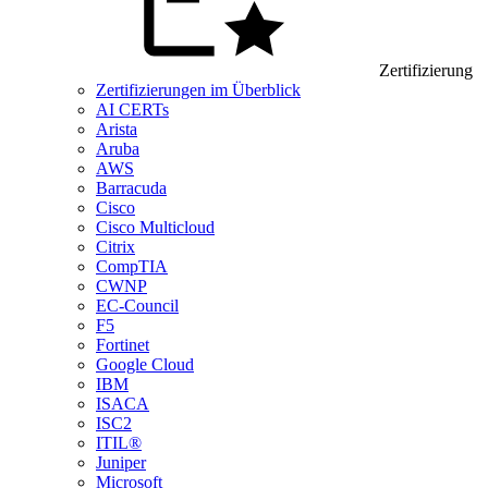
Zertifizierung
Zertifizierungen im Überblick
AI CERTs
Arista
Aruba
AWS
Barracuda
Cisco
Cisco Multicloud
Citrix
CompTIA
CWNP
EC-Council
F5
Fortinet
Google Cloud
IBM
ISACA
ISC2
ITIL®
Juniper
Microsoft