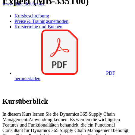
Expert (MB-335T00)
www.flane.de/ebooks
.
Kursbeschreibung
Preise & Trainingsmethoden
Kurstermine und Buchen
PDF
herunterladen
Kursüberblick
In diesem Kurs lernen Sie die Dynamics 365 Supply Chain
Management-Anwendung kennen. Es werden die wichtigsten
Features und Funktionalitäten behandelt, die ein Functional
Consultant für Dynamics 365 Supply Chain Management benötigt.