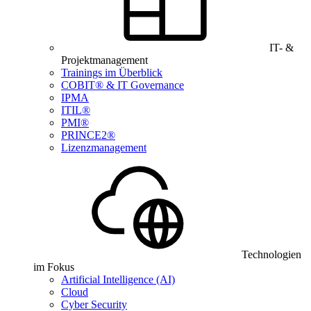
IT- &
Projektmanagement
Trainings im Überblick
COBIT® & IT Governance
IPMA
ITIL®
PMI®
PRINCE2®
Lizenzmanagement
Technologien
im Fokus
Artificial Intelligence (AI)
Cloud
Cyber Security