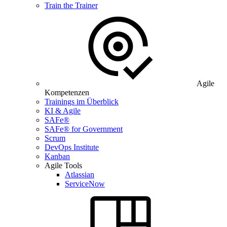
Train the Trainer
Agile
Kompetenzen
Trainings im Überblick
KI & Agile
SAFe®
SAFe® for Government
Scrum
DevOps Institute
Kanban
Agile Tools
Atlassian
ServiceNow