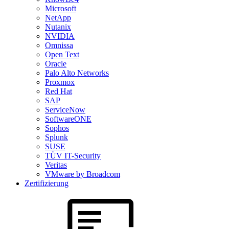
Microsoft
NetApp
Nutanix
NVIDIA
Omnissa
Open Text
Oracle
Palo Alto Networks
Proxmox
Red Hat
SAP
ServiceNow
SoftwareONE
Sophos
Splunk
SUSE
TÜV IT-Security
Veritas
VMware by Broadcom
Zertifizierung