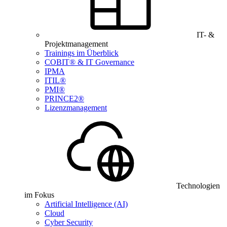
IT- &
Projektmanagement
Trainings im Überblick
COBIT® & IT Governance
IPMA
ITIL®
PMI®
PRINCE2®
Lizenzmanagement
Technologien
im Fokus
Artificial Intelligence (AI)
Cloud
Cyber Security