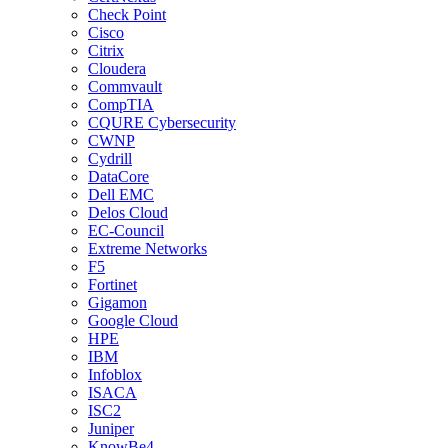
Check Point
Cisco
Citrix
Cloudera
Commvault
CompTIA
CQURE Cybersecurity
CWNP
Cydrill
DataCore
Dell EMC
Delos Cloud
EC-Council
Extreme Networks
F5
Fortinet
Gigamon
Google Cloud
HPE
IBM
Infoblox
ISACA
ISC2
Juniper
KnowBe4