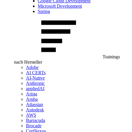
Google Cloud Development
Microsoft Development
Spring
Trainings
nach Hersteller
Adobe
AI CERTs
AI-Native
Anthropic
appliedAI
Arista
Aruba
Atlassian
Autodesk
AWS
Barracuda
Brocade
CertNexus