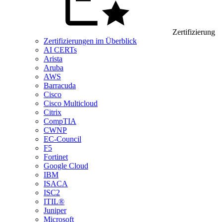
Zertifizierung
Zertifizierungen im Überblick
AI CERTs
Arista
Aruba
AWS
Barracuda
Cisco
Cisco Multicloud
Citrix
CompTIA
CWNP
EC-Council
F5
Fortinet
Google Cloud
IBM
ISACA
ISC2
ITIL®
Juniper
Microsoft