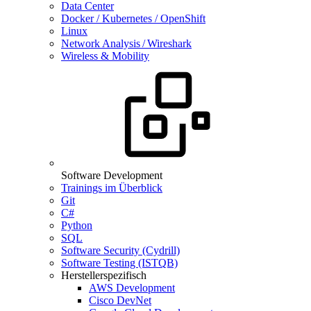
Data Center
Docker / Kubernetes / OpenShift
Linux
Network Analysis / Wireshark
Wireless & Mobility
Software Development
Trainings im Überblick
Git
C#
Python
SQL
Software Security (Cydrill)
Software Testing (ISTQB)
Herstellerspezifisch
AWS Development
Cisco DevNet