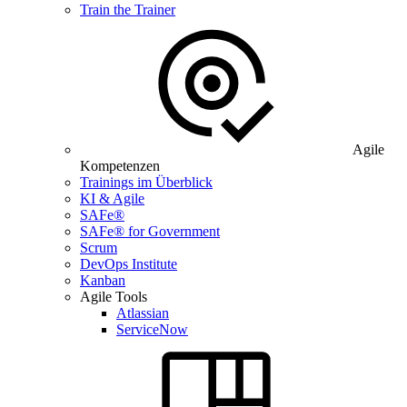
Train the Trainer
Agile
Kompetenzen
Trainings im Überblick
KI & Agile
SAFe®
SAFe® for Government
Scrum
DevOps Institute
Kanban
Agile Tools
Atlassian
ServiceNow