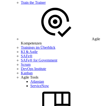
Train the Trainer
Agile
Kompetenzen
Trainings im Überblick
KI & Agile
SAFe®
SAFe® for Government
Scrum
DevOps Institute
Kanban
Agile Tools
Atlassian
ServiceNow