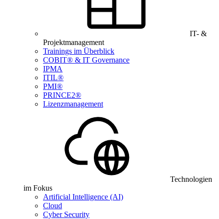
IT- &
Projektmanagement
Trainings im Überblick
COBIT® & IT Governance
IPMA
ITIL®
PMI®
PRINCE2®
Lizenzmanagement
Technologien
im Fokus
Artificial Intelligence (AI)
Cloud
Cyber Security