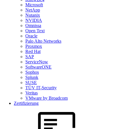
Microsoft
NetApp
Nutanix
NVIDIA
Omnissa
Open Text
Oracle
Palo Alto Networks
Proxmox
Red Hat
SAP
ServiceNow
SoftwareONE
Sophos
Splunk
SUSE
TÜV IT-Security
Veritas
VMware by Broadcom
Zertifizierung