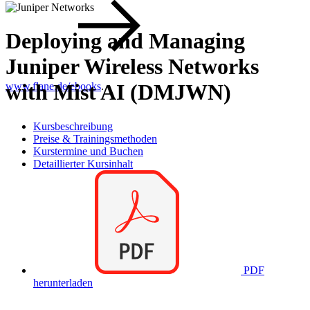
Deploying and Managing
Juniper Wireless Networks
with Mist AI (DMJWN)
www.flane.de/ebooks
.
Kursbeschreibung
Preise & Trainingsmethoden
Kurstermine und Buchen
Detaillierter Kursinhalt
PDF
herunterladen