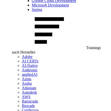
Google Cloud Development
Microsoft Development
Spring
Trainings
nach Hersteller
Adobe
AI CERTs
AI-Native
Anthropic
appliedAI
Arista
Aruba
Atlassian
Autodesk
AWS
Barracuda
Brocade
CertNexus