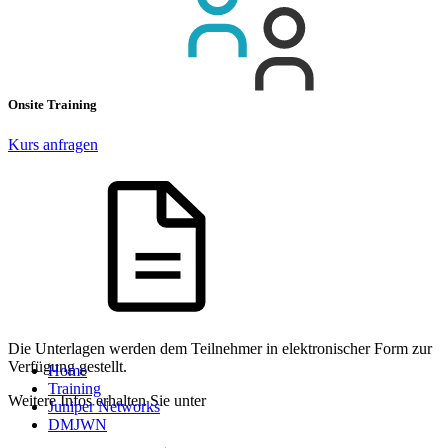
Onsite Training
Kurs anfragen
Die Unterlagen werden dem Teilnehmer in elektronischer Form zur
Verfügung gestellt.
Home
Training
Weitere Infos erhalten Sie unter
Juniper Networks
DMJWN