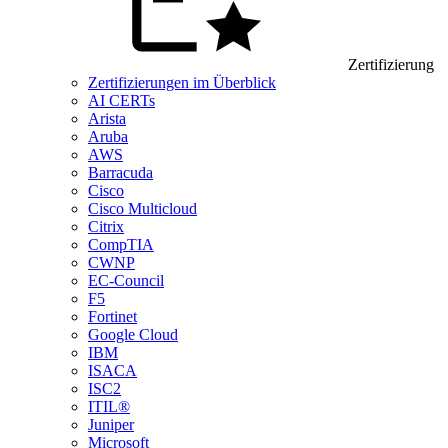
Zertifizierung
Zertifizierungen im Überblick
AI CERTs
Arista
Aruba
AWS
Barracuda
Cisco
Cisco Multicloud
Citrix
CompTIA
CWNP
EC-Council
F5
Fortinet
Google Cloud
IBM
ISACA
ISC2
ITIL®
Juniper
Microsoft