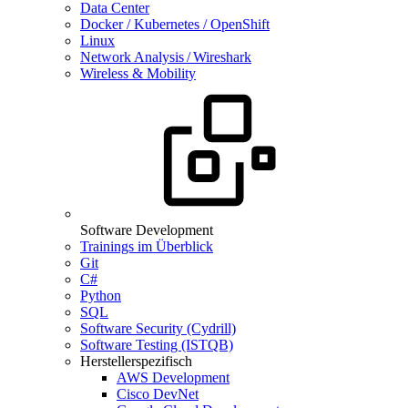
Data Center
Docker / Kubernetes / OpenShift
Linux
Network Analysis / Wireshark
Wireless & Mobility
Software Development
Trainings im Überblick
Git
C#
Python
SQL
Software Security (Cydrill)
Software Testing (ISTQB)
Herstellerspezifisch
AWS Development
Cisco DevNet