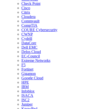
Check Point
Cisco
Citrix
Cloudera
Commvault
CompTIA
CQURE Cybersecurity
CWNP
Cydrill
DataCore
Dell EMC
Delos Cloud
EC-Council
Extreme Networks
F5
Fortinet
Gigamon
Google Cloud
HPE
IBM
Infoblox
ISACA
ISC2
Juniper
KnowBe4