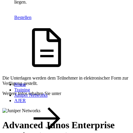
liegen.
Bestellen
Die Unterlagen werden dem Teilnehmer in elektronischer Form zur
Verfügung gestellt.
Home
Training
Weitere Infos erhalten Sie unter
Juniper Networks
AJER
Advanced Junos Enterprise