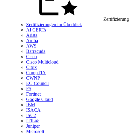
Zertifizierung
Zertifizierungen im Überblick
AI CERTs
Arista
Aruba
AWS
Barracuda
Cisco
Cisco Multicloud
Citrix
CompTIA
CWNP
EC-Council
F5
Fortinet
Google Cloud
IBM
ISACA
ISC2
ITIL®
Juniper
Microsoft