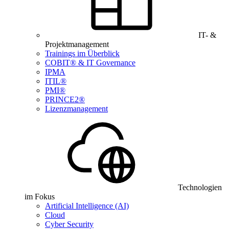
IT- &
Projektmanagement
Trainings im Überblick
COBIT® & IT Governance
IPMA
ITIL®
PMI®
PRINCE2®
Lizenzmanagement
Technologien
im Fokus
Artificial Intelligence (AI)
Cloud
Cyber Security