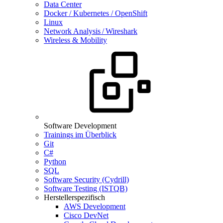
Data Center
Docker / Kubernetes / OpenShift
Linux
Network Analysis / Wireshark
Wireless & Mobility
Software Development
Trainings im Überblick
Git
C#
Python
SQL
Software Security (Cydrill)
Software Testing (ISTQB)
Herstellerspezifisch
AWS Development
Cisco DevNet