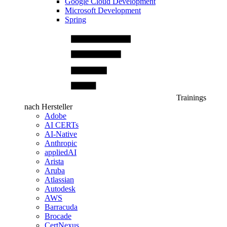
Google Cloud Development
Microsoft Development
Spring
Trainings
nach Hersteller
Adobe
AI CERTs
AI-Native
Anthropic
appliedAI
Arista
Aruba
Atlassian
Autodesk
AWS
Barracuda
Brocade
CertNexus