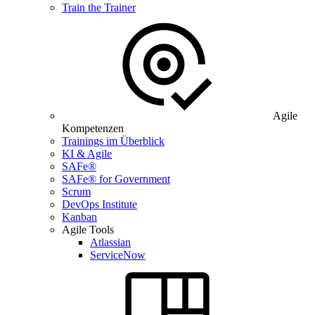
Train the Trainer
Agile
Kompetenzen
Trainings im Überblick
KI & Agile
SAFe®
SAFe® for Government
Scrum
DevOps Institute
Kanban
Agile Tools
Atlassian
ServiceNow