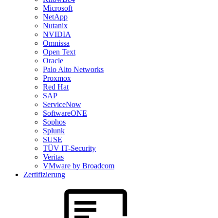
Microsoft
NetApp
Nutanix
NVIDIA
Omnissa
Open Text
Oracle
Palo Alto Networks
Proxmox
Red Hat
SAP
ServiceNow
SoftwareONE
Sophos
Splunk
SUSE
TÜV IT-Security
Veritas
VMware by Broadcom
Zertifizierung