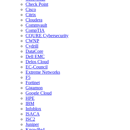
Check Point
Cisco
Citrix
Cloudera
Commvault
CompTIA
CQURE Cybersecurity
CWNP
Cydrill
DataCore
Dell EMC
Delos Cloud
EC-Council
Extreme Networks
F5
Fortinet
Gigamon
Google Cloud
HPE
IBM
Infoblox
ISACA
ISC2
Juniper
KnowBe4