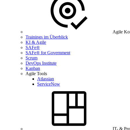
Agile Ko
Trainings im Überblick
KI & Agile
SAFe®
SAFe® for Government
Scrum
DevOps Institute
Kanban
Agile Tools
Atlassian
ServiceNow
IT- & Pr