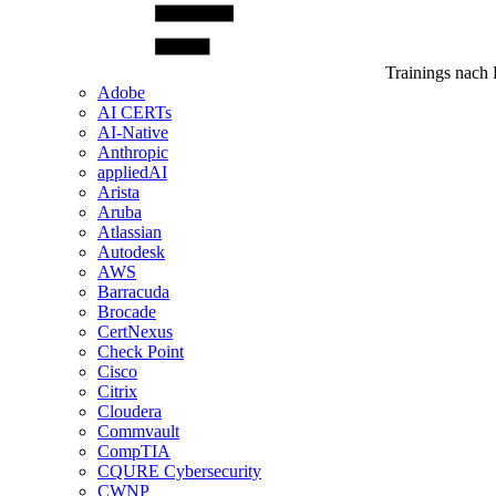
Trainings nach 
Adobe
AI CERTs
AI-Native
Anthropic
appliedAI
Arista
Aruba
Atlassian
Autodesk
AWS
Barracuda
Brocade
CertNexus
Check Point
Cisco
Citrix
Cloudera
Commvault
CompTIA
CQURE Cybersecurity
CWNP