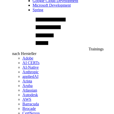
Google Cloud Development
Microsoft Development
Spring
Trainings
nach Hersteller
Adobe
AI CERTs
AI-Native
Anthropic
appliedAI
Arista
Aruba
Atlassian
Autodesk
AWS
Barracuda
Brocade
CertNexus