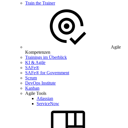
Train the Trainer
Agile
Kompetenzen
Trainings im Überblick
KI & Agile
SAFe®
SAFe® for Government
Scrum
DevOps Institute
Kanban
Agile Tools
Atlassian
ServiceNow