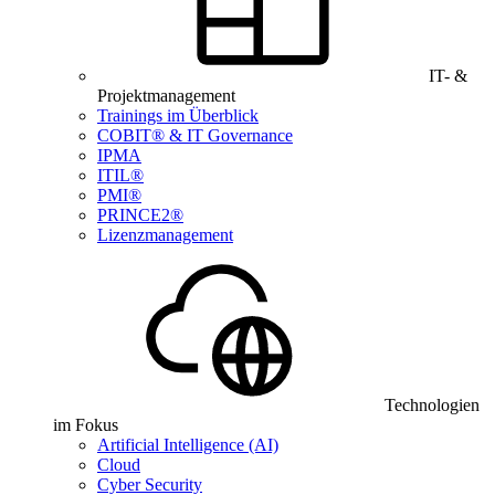
IT- &
Projektmanagement
Trainings im Überblick
COBIT® & IT Governance
IPMA
ITIL®
PMI®
PRINCE2®
Lizenzmanagement
Technologien
im Fokus
Artificial Intelligence (AI)
Cloud
Cyber Security