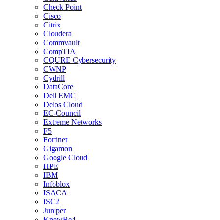
Check Point
Cisco
Citrix
Cloudera
Commvault
CompTIA
CQURE Cybersecurity
CWNP
Cydrill
DataCore
Dell EMC
Delos Cloud
EC-Council
Extreme Networks
F5
Fortinet
Gigamon
Google Cloud
HPE
IBM
Infoblox
ISACA
ISC2
Juniper
KnowBe4