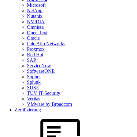
Microsoft
NetApp
Nutanix
NVIDIA
Omnissa
Open Text
Oracle
Palo Alto Networks
Proxmox
Red Hat
SAP
ServiceNow
SoftwareONE
Sophos
Splunk
SUSE
TÜV IT-Security
Veritas
VMware by Broadcom
Zertifizierung