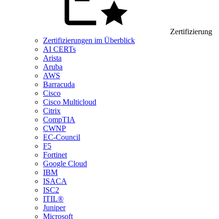
Zertifizierung
Zertifizierungen im Überblick
AI CERTs
Arista
Aruba
AWS
Barracuda
Cisco
Cisco Multicloud
Citrix
CompTIA
CWNP
EC-Council
F5
Fortinet
Google Cloud
IBM
ISACA
ISC2
ITIL®
Juniper
Microsoft