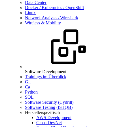
Data Center
Docker / Kubernetes / OpenShift
Linux
Network Analysis / Wireshark
Wireless & Mobility
Software Development
Trainings im Überblick
Git
C#
Python
SQL
Software Security (Cydrill)
Software Testing (ISTQB)
Herstellerspezifisch
AWS Development
Cisco DevNet