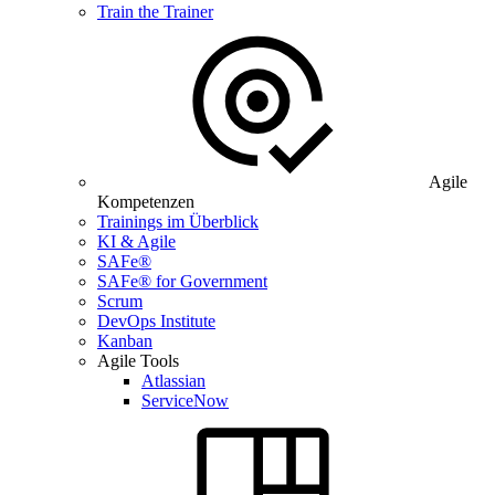
Train the Trainer
Agile
Kompetenzen
Trainings im Überblick
KI & Agile
SAFe®
SAFe® for Government
Scrum
DevOps Institute
Kanban
Agile Tools
Atlassian
ServiceNow