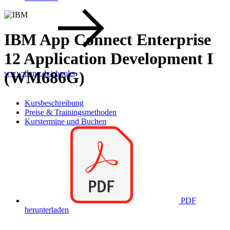
IBM App Connect Enterprise
12 Application Development I
(WM686G)
www.flane.de/ebooks
.
Kursbeschreibung
Preise & Trainingsmethoden
Kurstermine und Buchen
PDF
herunterladen