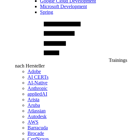
Google Cloud Development
Microsoft Development
Spring
Trainings
nach Hersteller
Adobe
AI CERTs
AI-Native
Anthropic
appliedAI
Arista
Aruba
Atlassian
Autodesk
AWS
Barracuda
Brocade
CertNexus