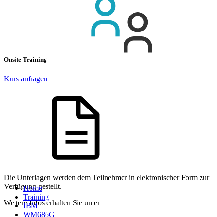
Onsite Training
Kurs anfragen
Die Unterlagen werden dem Teilnehmer in elektronischer Form zur
Verfügung gestellt.
Home
Training
Weitere Infos erhalten Sie unter
IBM
WM686G