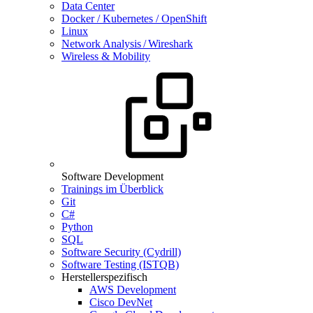
Data Center
Docker / Kubernetes / OpenShift
Linux
Network Analysis / Wireshark
Wireless & Mobility
Software Development
Trainings im Überblick
Git
C#
Python
SQL
Software Security (Cydrill)
Software Testing (ISTQB)
Herstellerspezifisch
AWS Development
Cisco DevNet