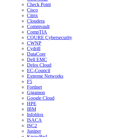
Check Point
Cisco
Citrix
Cloudera
Commvault
CompTIA
CQURE Cybersecurity
CWNP
Cydrill
DataCore
Dell EMC
Delos Cloud
EC-Council
Extreme Networks
F5
Fortinet
Gigamon
Google Cloud
HPE
IBM
Infoblox
ISACA
ISC2
Juniper
KnowBe4