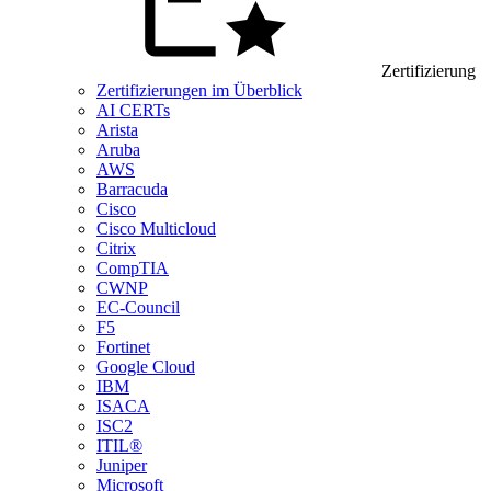
Zertifizierung
Zertifizierungen im Überblick
AI CERTs
Arista
Aruba
AWS
Barracuda
Cisco
Cisco Multicloud
Citrix
CompTIA
CWNP
EC-Council
F5
Fortinet
Google Cloud
IBM
ISACA
ISC2
ITIL®
Juniper
Microsoft