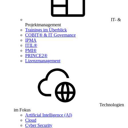
IT- &
Projektmanagement
Trainings im Überblick
COBIT® & IT Governance
IPMA
ITIL®
PMI®
PRINCE2®
Lizenzmanagement
Technologien
im Fokus
Artificial Intelligence (AI)
Cloud
Cyber Security