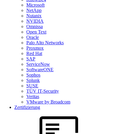
Microsoft
NetApp
Nutanix
NVIDIA
Omnissa
Open Text
Oracle
Palo Alto Networks
Proxmox
Red Hat
SAP
ServiceNow
SoftwareONE
Sophos
Splunk
SUSE
TÜV IT-Security
Veritas
VMware by Broadcom
Zertifizierung