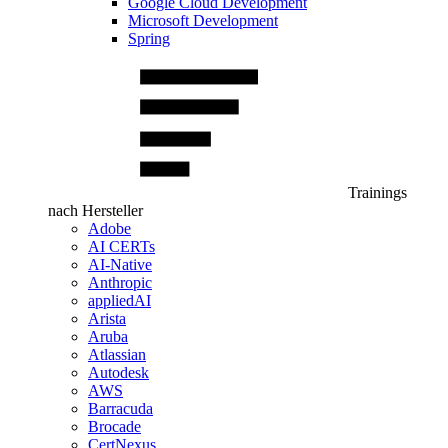
Google Cloud Development
Microsoft Development
Spring
Trainings
nach Hersteller
Adobe
AI CERTs
AI-Native
Anthropic
appliedAI
Arista
Aruba
Atlassian
Autodesk
AWS
Barracuda
Brocade
CertNexus