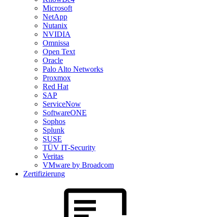
Microsoft
NetApp
Nutanix
NVIDIA
Omnissa
Open Text
Oracle
Palo Alto Networks
Proxmox
Red Hat
SAP
ServiceNow
SoftwareONE
Sophos
Splunk
SUSE
TÜV IT-Security
Veritas
VMware by Broadcom
Zertifizierung