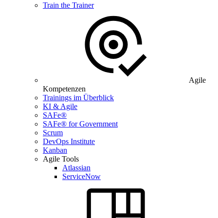
Train the Trainer
Agile
Kompetenzen
Trainings im Überblick
KI & Agile
SAFe®
SAFe® for Government
Scrum
DevOps Institute
Kanban
Agile Tools
Atlassian
ServiceNow