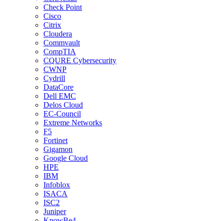
Check Point
Cisco
Citrix
Cloudera
Commvault
CompTIA
CQURE Cybersecurity
CWNP
Cydrill
DataCore
Dell EMC
Delos Cloud
EC-Council
Extreme Networks
F5
Fortinet
Gigamon
Google Cloud
HPE
IBM
Infoblox
ISACA
ISC2
Juniper
KnowBe4