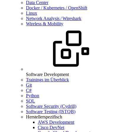
Data Center
Docker / Kubernetes / OpenShift
Linux
Network Analysis / Wireshark
Wireless & Mobility
Software Development
Trainings im Überblick
Git
C#
Python
SQL
Software Security (Cydrill)
Software Testing (ISTQB)
Herstellerspezifisch
AWS Development
Cisco DevNet