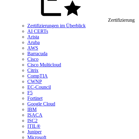
Zertifizierung
Zertifizierungen im Überblick
AI CERTs
Arista
Aruba
AWS
Barracuda
Cisco
Cisco Multicloud
Citrix
CompTIA
CWNP
EC-Council
F5
Fortinet
Google Cloud
IBM
ISACA
ISC2
ITIL®
Juniper
Microsoft