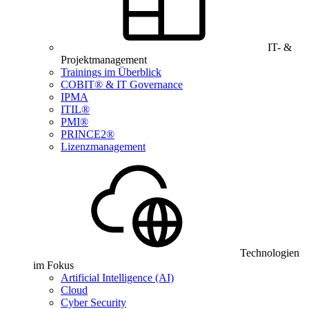
IT- &
Projektmanagement
Trainings im Überblick
COBIT® & IT Governance
IPMA
ITIL®
PMI®
PRINCE2®
Lizenzmanagement
Technologien
im Fokus
Artificial Intelligence (AI)
Cloud
Cyber Security