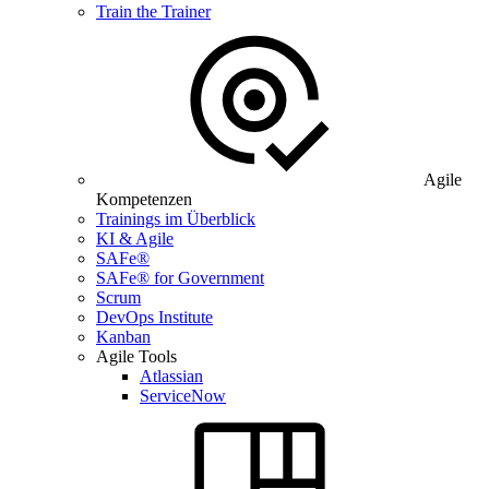
Train the Trainer
Agile
Kompetenzen
Trainings im Überblick
KI & Agile
SAFe®
SAFe® for Government
Scrum
DevOps Institute
Kanban
Agile Tools
Atlassian
ServiceNow