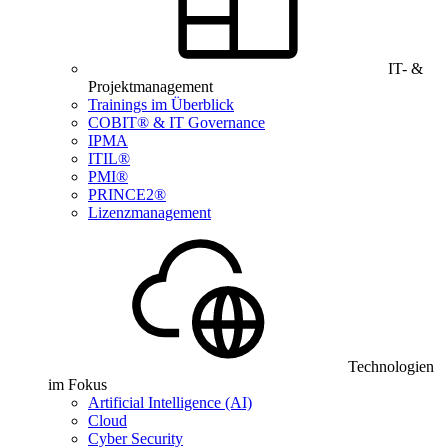
IT- &
Projektmanagement
Trainings im Überblick
COBIT® & IT Governance
IPMA
ITIL®
PMI®
PRINCE2®
Lizenzmanagement
Technologien
im Fokus
Artificial Intelligence (AI)
Cloud
Cyber Security