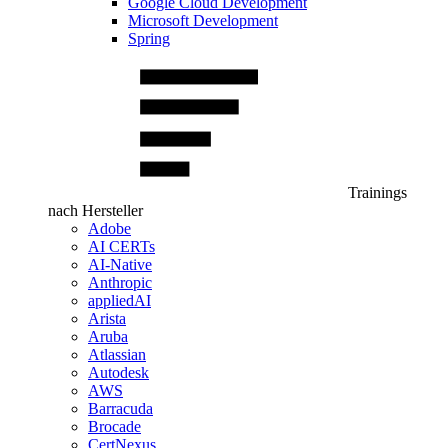
Google Cloud Development
Microsoft Development
Spring
Trainings
nach Hersteller
Adobe
AI CERTs
AI-Native
Anthropic
appliedAI
Arista
Aruba
Atlassian
Autodesk
AWS
Barracuda
Brocade
CertNexus