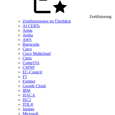
Zertifizierung
Zertifizierungen im Überblick
AI CERTs
Arista
Aruba
AWS
Barracuda
Cisco
Cisco Multicloud
Citrix
CompTIA
CWNP
EC-Council
F5
Fortinet
Google Cloud
IBM
ISACA
ISC2
ITIL®
Juniper
Microsoft