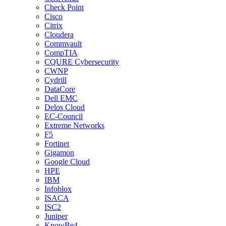
Check Point
Cisco
Citrix
Cloudera
Commvault
CompTIA
CQURE Cybersecurity
CWNP
Cydrill
DataCore
Dell EMC
Delos Cloud
EC-Council
Extreme Networks
F5
Fortinet
Gigamon
Google Cloud
HPE
IBM
Infoblox
ISACA
ISC2
Juniper
KnowBe4