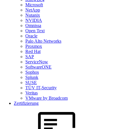
Microsoft
NetApp
Nutanix
NVIDIA
Omnissa
Open Text
Oracle
Palo Alto Networks
Proxmox
Red Hat
SAP
ServiceNow
SoftwareONE
Sophos
Splunk
SUSE
TÜV IT-Security
Veritas
VMware by Broadcom
Zertifizierung