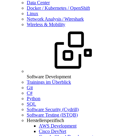
Data Center
Docker / Kubernetes / OpenShift
Linux
Network Analysis / Wireshark
Wireless & Mobility
Software Development
Trainings im Überblick
Git
C#
Python
SQL
Software Security (Cydrill)
Software Testing (ISTQB)
Herstellerspezifisch
AWS Development
Cisco DevNet