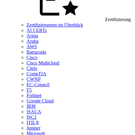
Zertifizierung
Zertifizierungen im Überblick
AI CERTs
Arista
Aruba
AWS
Barracuda
Cisco
Cisco Multicloud
Citrix
CompTIA
CWNP
EC-Council
F5
Fortinet
Google Cloud
IBM
ISACA
ISC2
ITIL®
Juniper
Microsoft