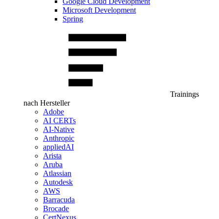
Google Cloud Development
Microsoft Development
Spring
Trainings
nach Hersteller
Adobe
AI CERTs
AI-Native
Anthropic
appliedAI
Arista
Aruba
Atlassian
Autodesk
AWS
Barracuda
Brocade
CertNexus