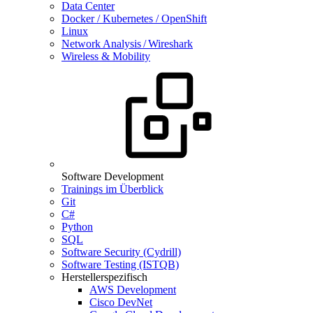
Data Center
Docker / Kubernetes / OpenShift
Linux
Network Analysis / Wireshark
Wireless & Mobility
Software Development
Trainings im Überblick
Git
C#
Python
SQL
Software Security (Cydrill)
Software Testing (ISTQB)
Herstellerspezifisch
AWS Development
Cisco DevNet