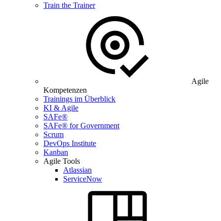
Train the Trainer
Agile
Kompetenzen
Trainings im Überblick
KI & Agile
SAFe®
SAFe® for Government
Scrum
DevOps Institute
Kanban
Agile Tools
Atlassian
ServiceNow