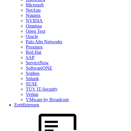
Microsoft
NetApp
Nutanix
NVIDIA
Omnissa
Open Text
Oracle
Palo Alto Networks
Proxmox
Red Hat
SAP
ServiceNow
SoftwareONE
Sophos
Splunk
SUSE
TÜV IT-Security
Veritas
VMware by Broadcom
Zertifizierung