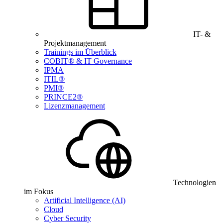
IT- &
Projektmanagement
Trainings im Überblick
COBIT® & IT Governance
IPMA
ITIL®
PMI®
PRINCE2®
Lizenzmanagement
Technologien
im Fokus
Artificial Intelligence (AI)
Cloud
Cyber Security