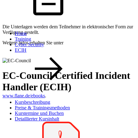
Die Unterlagen werden dem Teilnehmer in elektronischer Form zur
Verfügung gestellt.
Home
Training
Weitere Infos erhalten Sie unter
Cyber Security
ECIH
EC-Council Certified Incident
Handler (ECIH)
www.flane.de/ebooks
.
Kursbeschreibung
Preise & Trainingsmethoden
Kurstermine und Buchen
Detaillierter Kursinhalt