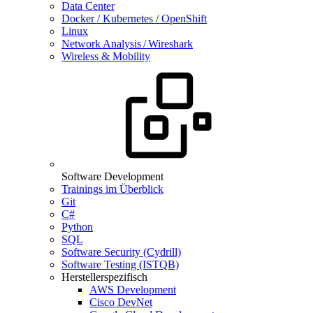
Data Center
Docker / Kubernetes / OpenShift
Linux
Network Analysis / Wireshark
Wireless & Mobility
Software Development
Trainings im Überblick
Git
C#
Python
SQL
Software Security (Cydrill)
Software Testing (ISTQB)
Herstellerspezifisch
AWS Development
Cisco DevNet