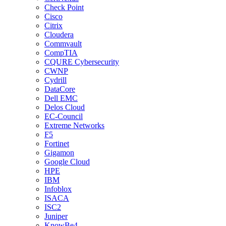
Check Point
Cisco
Citrix
Cloudera
Commvault
CompTIA
CQURE Cybersecurity
CWNP
Cydrill
DataCore
Dell EMC
Delos Cloud
EC-Council
Extreme Networks
F5
Fortinet
Gigamon
Google Cloud
HPE
IBM
Infoblox
ISACA
ISC2
Juniper
KnowBe4