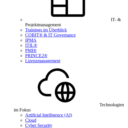
IT- &
Projektmanagement
Trainings im Überblick
COBIT® & IT Governance
IPMA
ITIL®
PMI®
PRINCE2®
Lizenzmanagement
Technologien
im Fokus
Artificial Intelligence (AI)
Cloud
Cyber Security