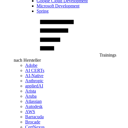
Google Cloud Development
Microsoft Development
Spring
Trainings
nach Hersteller
Adobe
AI CERTs
AI-Native
Anthropic
appliedAI
Arista
Aruba
Atlassian
Autodesk
AWS
Barracuda
Brocade
CertNexus