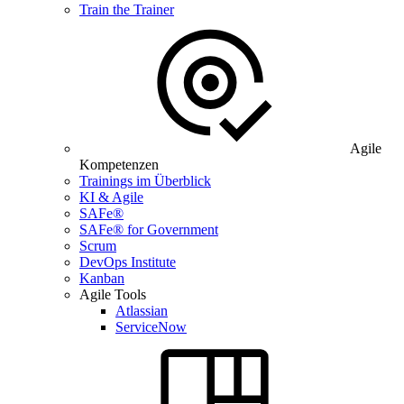
Train the Trainer
Agile
Kompetenzen
Trainings im Überblick
KI & Agile
SAFe®
SAFe® for Government
Scrum
DevOps Institute
Kanban
Agile Tools
Atlassian
ServiceNow