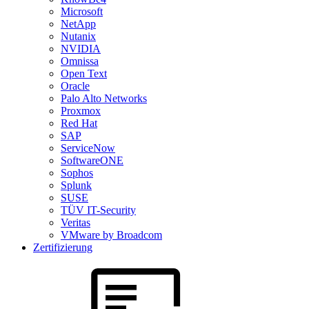
Microsoft
NetApp
Nutanix
NVIDIA
Omnissa
Open Text
Oracle
Palo Alto Networks
Proxmox
Red Hat
SAP
ServiceNow
SoftwareONE
Sophos
Splunk
SUSE
TÜV IT-Security
Veritas
VMware by Broadcom
Zertifizierung