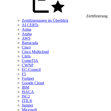
Zertifizierung
Zertifizierungen im Überblick
AI CERTs
Arista
Aruba
AWS
Barracuda
Cisco
Cisco Multicloud
Citrix
CompTIA
CWNP
EC-Council
F5
Fortinet
Google Cloud
IBM
ISACA
ISC2
ITIL®
Juniper
Microsoft