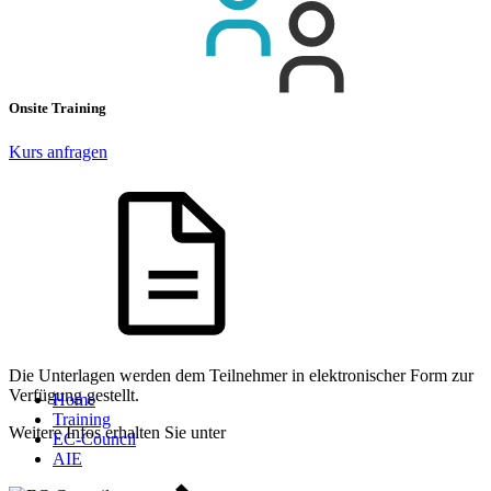
Onsite Training
Kurs anfragen
Die Unterlagen werden dem Teilnehmer in elektronischer Form zur
Verfügung gestellt.
Home
Training
Weitere Infos erhalten Sie unter
EC-Council
AIE