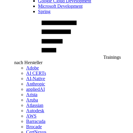
Google Cloud Development
Microsoft Development
Spring
Trainings
nach Hersteller
Adobe
AI CERTs
AI-Native
Anthropic
appliedAI
Arista
Aruba
Atlassian
Autodesk
AWS
Barracuda
Brocade
CertNexus