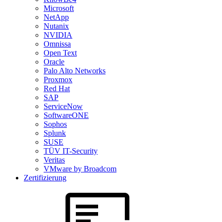
Microsoft
NetApp
Nutanix
NVIDIA
Omnissa
Open Text
Oracle
Palo Alto Networks
Proxmox
Red Hat
SAP
ServiceNow
SoftwareONE
Sophos
Splunk
SUSE
TÜV IT-Security
Veritas
VMware by Broadcom
Zertifizierung