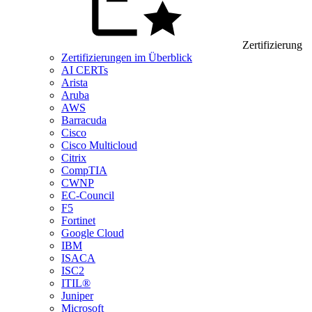
Zertifizierung
Zertifizierungen im Überblick
AI CERTs
Arista
Aruba
AWS
Barracuda
Cisco
Cisco Multicloud
Citrix
CompTIA
CWNP
EC-Council
F5
Fortinet
Google Cloud
IBM
ISACA
ISC2
ITIL®
Juniper
Microsoft