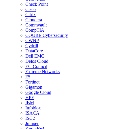
Check Point
Cisco
Citrix
Cloudera
Commvault
CompTIA
CQURE Cybersecurity
CWNP
Cydrill
DataCore
Dell EMC
Delos Cloud
EC-Council
Extreme Networks
F5
Fortinet
Gigamon
Google Cloud
HPE
IBM
Infoblox
ISACA
ISC2
Juniper
KnowBe4