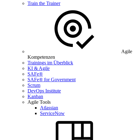
Train the Trainer
Agile
Kompetenzen
Trainings im Überblick
KI & Agile
SAFe®
SAFe® for Government
Scrum
DevOps Institute
Kanban
Agile Tools
Atlassian
ServiceNow