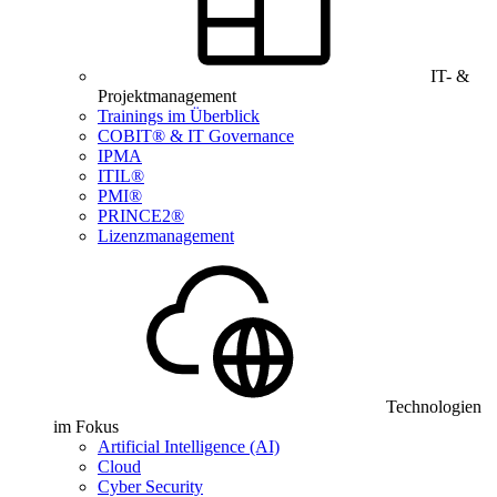
IT- &
Projektmanagement
Trainings im Überblick
COBIT® & IT Governance
IPMA
ITIL®
PMI®
PRINCE2®
Lizenzmanagement
Technologien
im Fokus
Artificial Intelligence (AI)
Cloud
Cyber Security