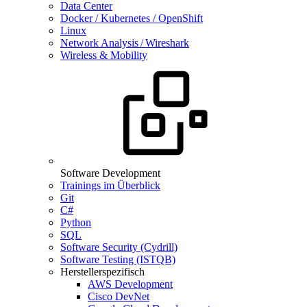
Data Center
Docker / Kubernetes / OpenShift
Linux
Network Analysis / Wireshark
Wireless & Mobility
Software Development
Trainings im Überblick
Git
C#
Python
SQL
Software Security (Cydrill)
Software Testing (ISTQB)
Herstellerspezifisch
AWS Development
Cisco DevNet