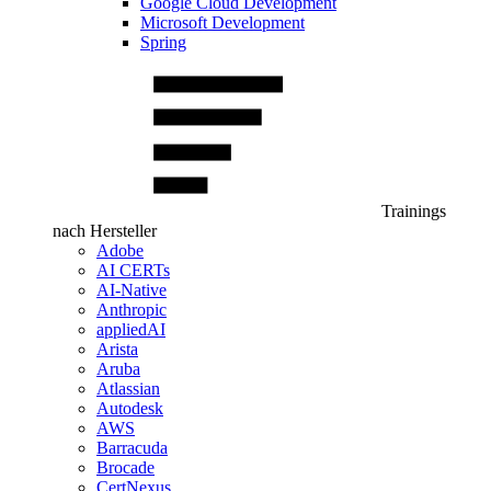
Google Cloud Development
Microsoft Development
Spring
Trainings
nach Hersteller
Adobe
AI CERTs
AI-Native
Anthropic
appliedAI
Arista
Aruba
Atlassian
Autodesk
AWS
Barracuda
Brocade
CertNexus