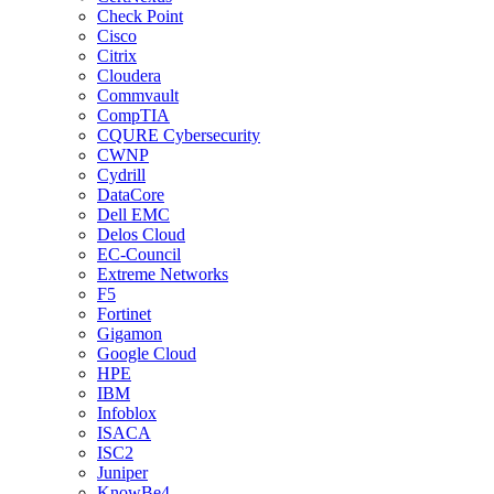
Check Point
Cisco
Citrix
Cloudera
Commvault
CompTIA
CQURE Cybersecurity
CWNP
Cydrill
DataCore
Dell EMC
Delos Cloud
EC-Council
Extreme Networks
F5
Fortinet
Gigamon
Google Cloud
HPE
IBM
Infoblox
ISACA
ISC2
Juniper
KnowBe4