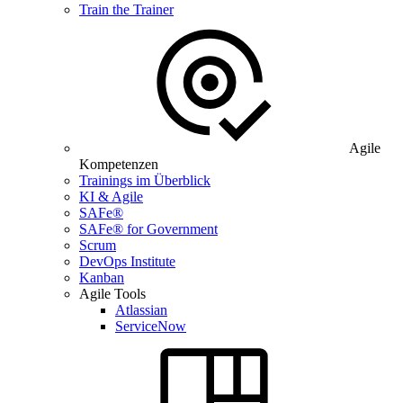
Train the Trainer
Agile
Kompetenzen
Trainings im Überblick
KI & Agile
SAFe®
SAFe® for Government
Scrum
DevOps Institute
Kanban
Agile Tools
Atlassian
ServiceNow