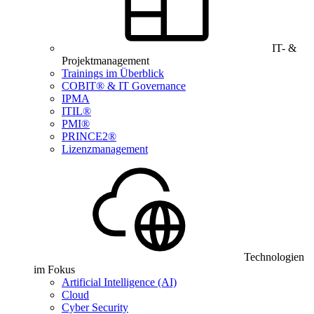
IT- &
Projektmanagement
Trainings im Überblick
COBIT® & IT Governance
IPMA
ITIL®
PMI®
PRINCE2®
Lizenzmanagement
Technologien
im Fokus
Artificial Intelligence (AI)
Cloud
Cyber Security