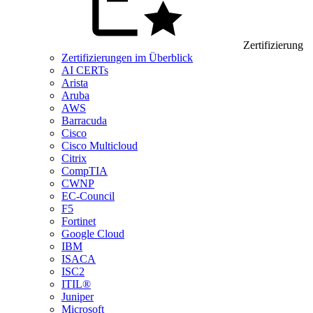
Zertifizierung
Zertifizierungen im Überblick
AI CERTs
Arista
Aruba
AWS
Barracuda
Cisco
Cisco Multicloud
Citrix
CompTIA
CWNP
EC-Council
F5
Fortinet
Google Cloud
IBM
ISACA
ISC2
ITIL®
Juniper
Microsoft