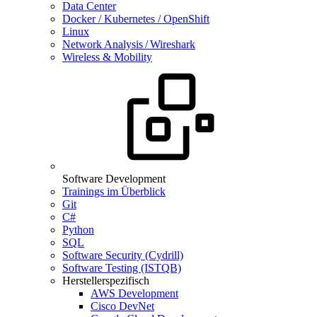
Data Center
Docker / Kubernetes / OpenShift
Linux
Network Analysis / Wireshark
Wireless & Mobility
Software Development
Trainings im Überblick
Git
C#
Python
SQL
Software Security (Cydrill)
Software Testing (ISTQB)
Herstellerspezifisch
AWS Development
Cisco DevNet