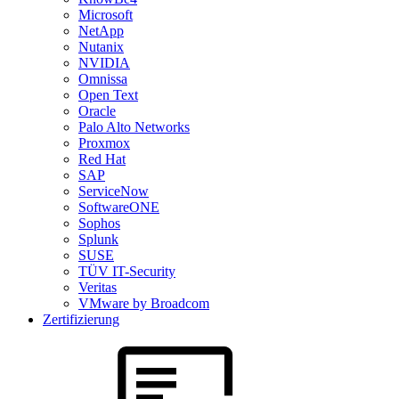
Microsoft
NetApp
Nutanix
NVIDIA
Omnissa
Open Text
Oracle
Palo Alto Networks
Proxmox
Red Hat
SAP
ServiceNow
SoftwareONE
Sophos
Splunk
SUSE
TÜV IT-Security
Veritas
VMware by Broadcom
Zertifizierung