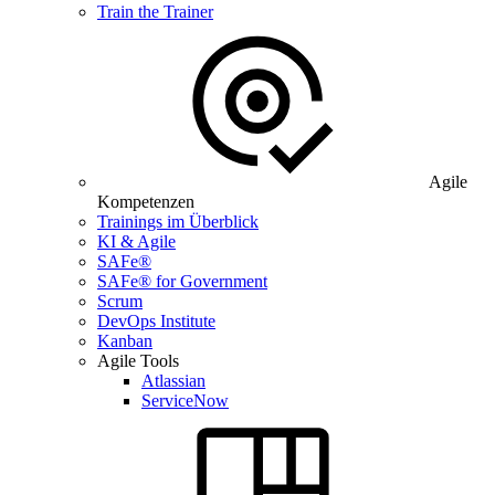
Train the Trainer
Agile
Kompetenzen
Trainings im Überblick
KI & Agile
SAFe®
SAFe® for Government
Scrum
DevOps Institute
Kanban
Agile Tools
Atlassian
ServiceNow