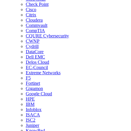
Check Point
Cisco
Citrix
Cloudera
Commvault
CompTIA
CQURE Cybersecurity
CWNP
Cydrill
DataCore
Dell EMC
Delos Cloud
EC-Council
Extreme Networks
F5
Fortinet
Gigamon
Google Cloud
HPE
IBM
Infoblox
ISACA
ISC2
Juniper
KnowBe4