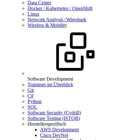
Data Center
Docker / Kubernetes / OpenShift
Linux
Network Analysis / Wireshark
Wireless & Mobility
Software Development
Trainings im Überblick
Git
C#
Python
SQL
Software Security (Cydrill)
Software Testing (ISTQB)
Herstellerspezifisch
AWS Development
Cisco DevNet