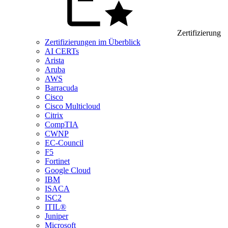
Zertifizierung
Zertifizierungen im Überblick
AI CERTs
Arista
Aruba
AWS
Barracuda
Cisco
Cisco Multicloud
Citrix
CompTIA
CWNP
EC-Council
F5
Fortinet
Google Cloud
IBM
ISACA
ISC2
ITIL®
Juniper
Microsoft