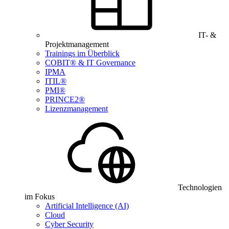
IT- &
Projektmanagement
Trainings im Überblick
COBIT® & IT Governance
IPMA
ITIL®
PMI®
PRINCE2®
Lizenzmanagement
Technologien
im Fokus
Artificial Intelligence (AI)
Cloud
Cyber Security