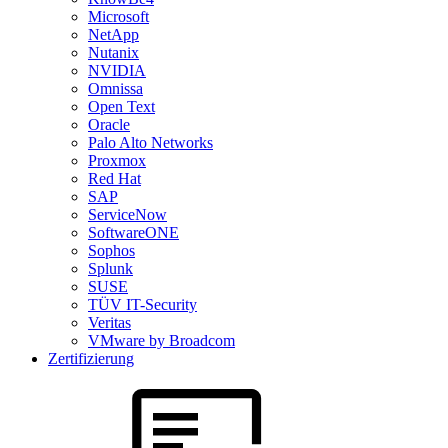
Microsoft
NetApp
Nutanix
NVIDIA
Omnissa
Open Text
Oracle
Palo Alto Networks
Proxmox
Red Hat
SAP
ServiceNow
SoftwareONE
Sophos
Splunk
SUSE
TÜV IT-Security
Veritas
VMware by Broadcom
Zertifizierung