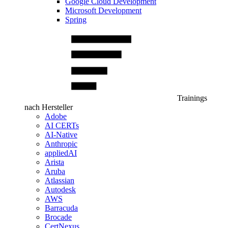
Google Cloud Development
Microsoft Development
Spring
Trainings
nach Hersteller
Adobe
AI CERTs
AI-Native
Anthropic
appliedAI
Arista
Aruba
Atlassian
Autodesk
AWS
Barracuda
Brocade
CertNexus