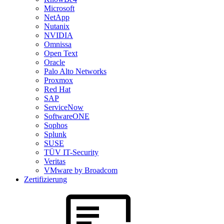
Microsoft
NetApp
Nutanix
NVIDIA
Omnissa
Open Text
Oracle
Palo Alto Networks
Proxmox
Red Hat
SAP
ServiceNow
SoftwareONE
Sophos
Splunk
SUSE
TÜV IT-Security
Veritas
VMware by Broadcom
Zertifizierung