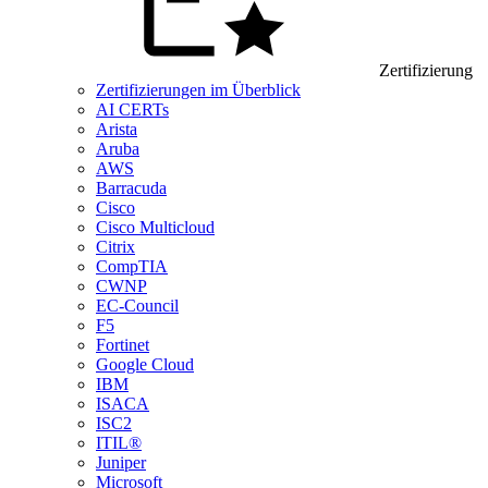
Zertifizierung
Zertifizierungen im Überblick
AI CERTs
Arista
Aruba
AWS
Barracuda
Cisco
Cisco Multicloud
Citrix
CompTIA
CWNP
EC-Council
F5
Fortinet
Google Cloud
IBM
ISACA
ISC2
ITIL®
Juniper
Microsoft