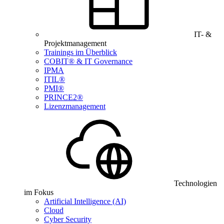
IT- &
Projektmanagement
Trainings im Überblick
COBIT® & IT Governance
IPMA
ITIL®
PMI®
PRINCE2®
Lizenzmanagement
Technologien
im Fokus
Artificial Intelligence (AI)
Cloud
Cyber Security