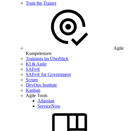
Train the Trainer
Agile
Kompetenzen
Trainings im Überblick
KI & Agile
SAFe®
SAFe® for Government
Scrum
DevOps Institute
Kanban
Agile Tools
Atlassian
ServiceNow