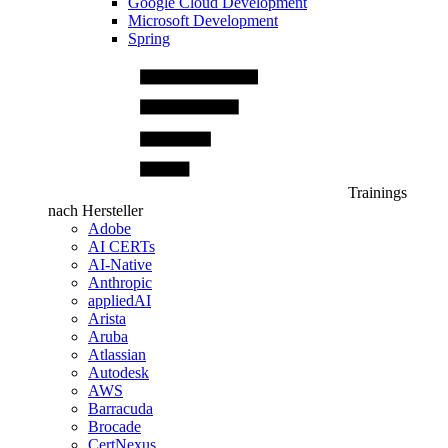
Google Cloud Development
Microsoft Development
Spring
Trainings
nach Hersteller
Adobe
AI CERTs
AI-Native
Anthropic
appliedAI
Arista
Aruba
Atlassian
Autodesk
AWS
Barracuda
Brocade
CertNexus