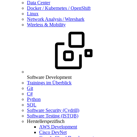
Data Center
Docker / Kubernetes / OpenShift
Linux
Network Analysis / Wireshark
Wireless & Mobility
Software Development
Trainings im Überblick
Git
C#
Python
SQL
Software Security (Cydrill)
Software Testing (ISTQB)
Herstellerspezifisch
AWS Development
Cisco DevNet