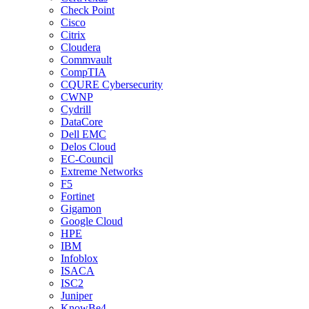
Check Point
Cisco
Citrix
Cloudera
Commvault
CompTIA
CQURE Cybersecurity
CWNP
Cydrill
DataCore
Dell EMC
Delos Cloud
EC-Council
Extreme Networks
F5
Fortinet
Gigamon
Google Cloud
HPE
IBM
Infoblox
ISACA
ISC2
Juniper
KnowBe4