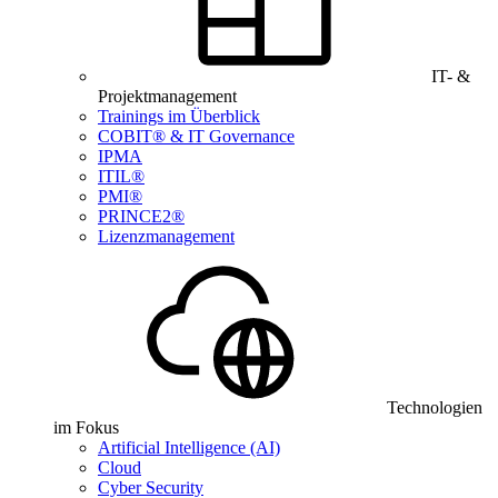
IT- &
Projektmanagement
Trainings im Überblick
COBIT® & IT Governance
IPMA
ITIL®
PMI®
PRINCE2®
Lizenzmanagement
Technologien
im Fokus
Artificial Intelligence (AI)
Cloud
Cyber Security