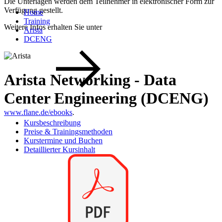
Die Unterlagen werden dem Teilnehmer in elektronischer Form zur
Verfügung gestellt.
Home
Training
Weitere Infos erhalten Sie unter
Arista
DCENG
Arista Networking - Data
Center Engineering (DCENG)
www.flane.de/ebooks
.
Kursbeschreibung
Preise & Trainingsmethoden
Kurstermine und Buchen
Detaillierter Kursinhalt