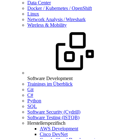
Data Center
Docker / Kubernetes / OpenShift
Linux
Network Analysis / Wireshark
Wireless & Mobility
Software Development
Trainings im Überblick
Git
C#
Python
SQL
Software Security (Cydrill)
Software Testing (ISTQB)
Herstellerspezifisch
AWS Development
Cisco DevNet