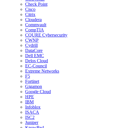
Check Point
Cisco
Citrix
Cloudera
Commvault
CompTIA
CQURE Cybersecurity
CWNP
Cydrill
DataCore
Dell EMC
Delos Cloud
EC-Council
Extreme Networks
F5
Fortinet
Gigamon
Google Cloud
HPE
IBM
Infoblox
ISACA
ISC2
Juniper
KnowBe4