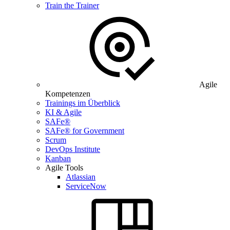
Train the Trainer
Agile
Kompetenzen
Trainings im Überblick
KI & Agile
SAFe®
SAFe® for Government
Scrum
DevOps Institute
Kanban
Agile Tools
Atlassian
ServiceNow