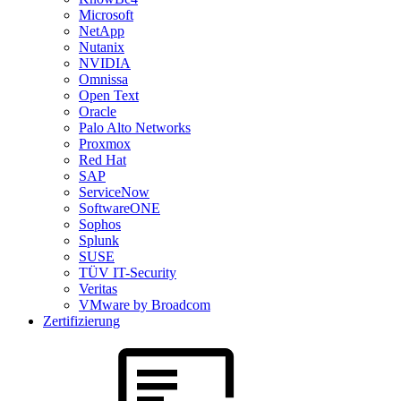
Microsoft
NetApp
Nutanix
NVIDIA
Omnissa
Open Text
Oracle
Palo Alto Networks
Proxmox
Red Hat
SAP
ServiceNow
SoftwareONE
Sophos
Splunk
SUSE
TÜV IT-Security
Veritas
VMware by Broadcom
Zertifizierung