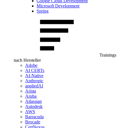
Google Cloud Development
Microsoft Development
Spring
Trainings
nach Hersteller
Adobe
AI CERTs
AI-Native
Anthropic
appliedAI
Arista
Aruba
Atlassian
Autodesk
AWS
Barracuda
Brocade
CertNexus