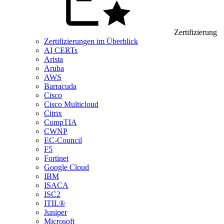
Zertifizierung
Zertifizierungen im Überblick
AI CERTs
Arista
Aruba
AWS
Barracuda
Cisco
Cisco Multicloud
Citrix
CompTIA
CWNP
EC-Council
F5
Fortinet
Google Cloud
IBM
ISACA
ISC2
ITIL®
Juniper
Microsoft