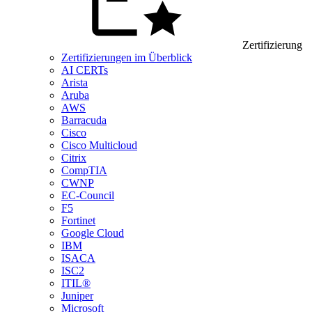
Zertifizierung
Zertifizierungen im Überblick
AI CERTs
Arista
Aruba
AWS
Barracuda
Cisco
Cisco Multicloud
Citrix
CompTIA
CWNP
EC-Council
F5
Fortinet
Google Cloud
IBM
ISACA
ISC2
ITIL®
Juniper
Microsoft