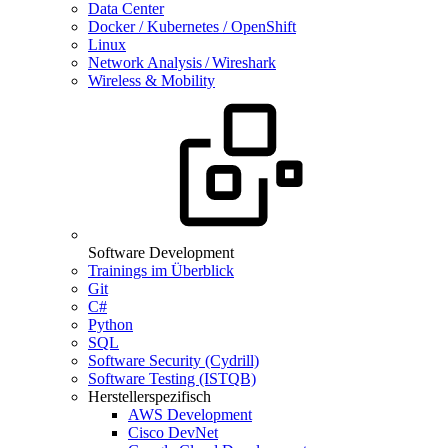
Data Center
Docker / Kubernetes / OpenShift
Linux
Network Analysis / Wireshark
Wireless & Mobility
Software Development
Trainings im Überblick
Git
C#
Python
SQL
Software Security (Cydrill)
Software Testing (ISTQB)
Herstellerspezifisch
AWS Development
Cisco DevNet