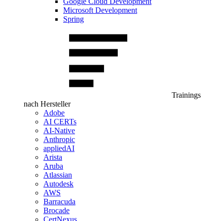
Google Cloud Development
Microsoft Development
Spring
Trainings
nach Hersteller
Adobe
AI CERTs
AI-Native
Anthropic
appliedAI
Arista
Aruba
Atlassian
Autodesk
AWS
Barracuda
Brocade
CertNexus