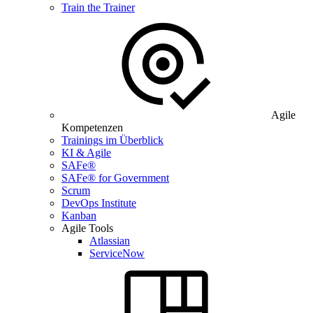
Train the Trainer
Agile
Kompetenzen
Trainings im Überblick
KI & Agile
SAFe®
SAFe® for Government
Scrum
DevOps Institute
Kanban
Agile Tools
Atlassian
ServiceNow