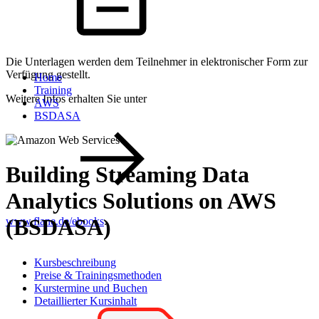
Die Unterlagen werden dem Teilnehmer in elektronischer Form zur
Verfügung gestellt.
Home
Training
Weitere Infos erhalten Sie unter
AWS
BSDASA
Building Streaming Data
Analytics Solutions on AWS
(BSDASA)
www.flane.de/ebooks
.
Kursbeschreibung
Preise & Trainingsmethoden
Kurstermine und Buchen
Detaillierter Kursinhalt