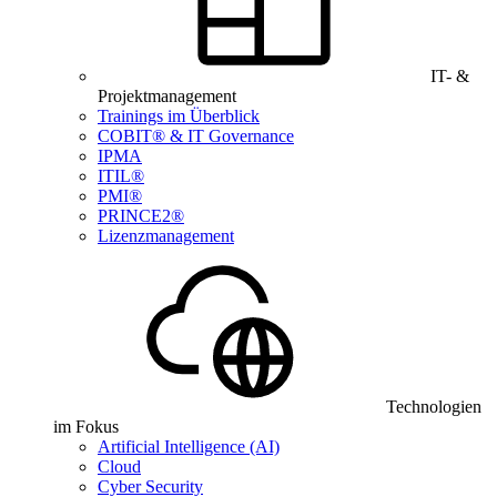
IT- &
Projektmanagement
Trainings im Überblick
COBIT® & IT Governance
IPMA
ITIL®
PMI®
PRINCE2®
Lizenzmanagement
Technologien
im Fokus
Artificial Intelligence (AI)
Cloud
Cyber Security