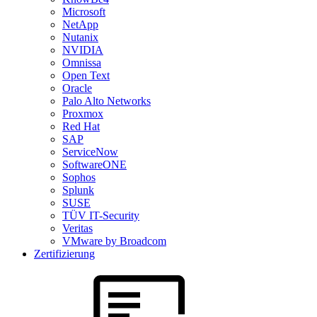
Microsoft
NetApp
Nutanix
NVIDIA
Omnissa
Open Text
Oracle
Palo Alto Networks
Proxmox
Red Hat
SAP
ServiceNow
SoftwareONE
Sophos
Splunk
SUSE
TÜV IT-Security
Veritas
VMware by Broadcom
Zertifizierung