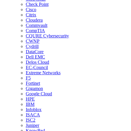
Check Point
Cisco
Citrix
Cloudera
Commvault
CompTIA
CQURE Cybersecurity
CWNP
Cydrill
DataCore
Dell EMC
Delos Cloud
EC-Council
Extreme Networks
F5
Fortinet
Gigamon
Google Cloud
HPE
IBM
Infoblox
ISACA
ISC2
Juniper
KnowBe4