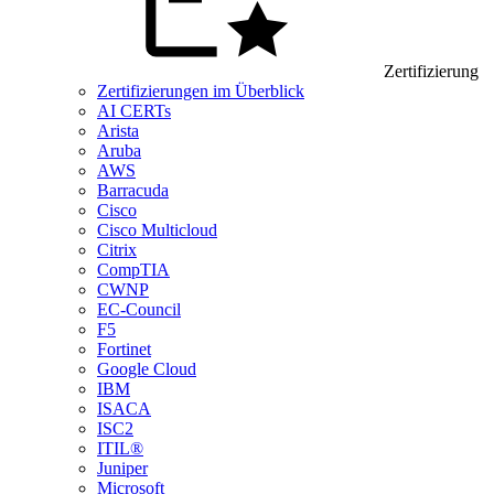
Zertifizierung
Zertifizierungen im Überblick
AI CERTs
Arista
Aruba
AWS
Barracuda
Cisco
Cisco Multicloud
Citrix
CompTIA
CWNP
EC-Council
F5
Fortinet
Google Cloud
IBM
ISACA
ISC2
ITIL®
Juniper
Microsoft