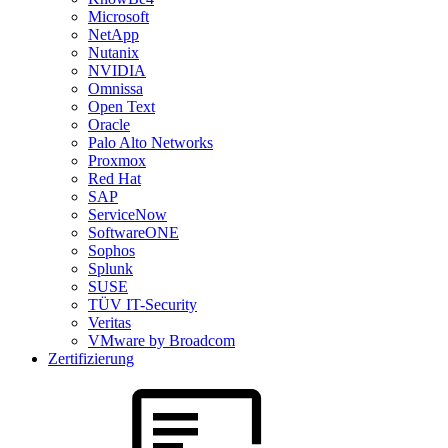
Microsoft
NetApp
Nutanix
NVIDIA
Omnissa
Open Text
Oracle
Palo Alto Networks
Proxmox
Red Hat
SAP
ServiceNow
SoftwareONE
Sophos
Splunk
SUSE
TÜV IT-Security
Veritas
VMware by Broadcom
Zertifizierung