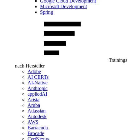
Google Cloud Development
Microsoft Development
Spring
Trainings
nach Hersteller
Adobe
AI CERTs
AI-Native
Anthropic
appliedAI
Arista
Aruba
Atlassian
Autodesk
AWS
Barracuda
Brocade
CertNexus