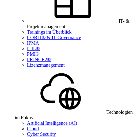
IT- &
Projektmanagement
Trainings im Überblick
COBIT® & IT Governance
IPMA
ITIL®
PMI®
PRINCE2®
Lizenzmanagement
Technologien
im Fokus
Artificial Intelligence (AI)
Cloud
Cyber Security