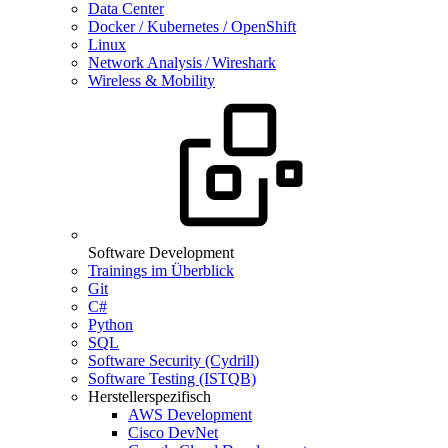
Data Center
Docker / Kubernetes / OpenShift
Linux
Network Analysis / Wireshark
Wireless & Mobility
Software Development
Trainings im Überblick
Git
C#
Python
SQL
Software Security (Cydrill)
Software Testing (ISTQB)
Herstellerspezifisch
AWS Development
Cisco DevNet