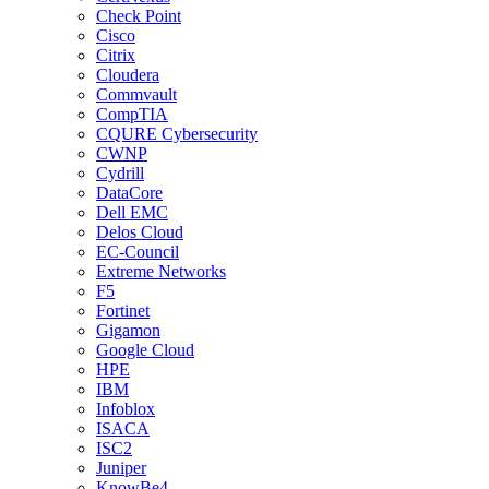
Check Point
Cisco
Citrix
Cloudera
Commvault
CompTIA
CQURE Cybersecurity
CWNP
Cydrill
DataCore
Dell EMC
Delos Cloud
EC-Council
Extreme Networks
F5
Fortinet
Gigamon
Google Cloud
HPE
IBM
Infoblox
ISACA
ISC2
Juniper
KnowBe4