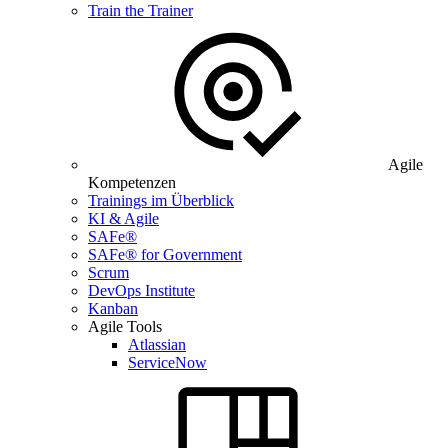
Train the Trainer
Agile
Kompetenzen
Trainings im Überblick
KI & Agile
SAFe®
SAFe® for Government
Scrum
DevOps Institute
Kanban
Agile Tools
Atlassian
ServiceNow