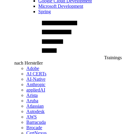
Google Cloud Development
Microsoft Development
Spring
Trainings
nach Hersteller
Adobe
AI CERTs
AI-Native
Anthropic
appliedAI
Arista
Aruba
Atlassian
Autodesk
AWS
Barracuda
Brocade
CertNexus