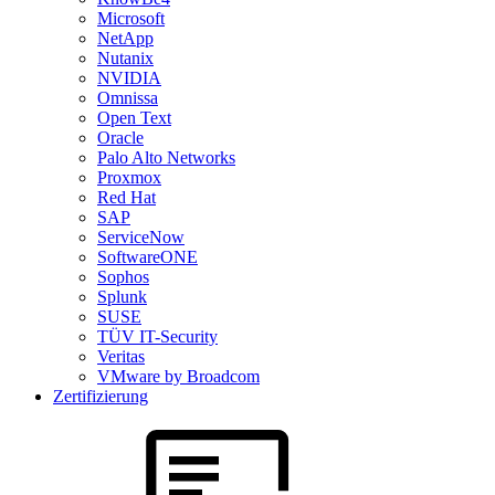
Microsoft
NetApp
Nutanix
NVIDIA
Omnissa
Open Text
Oracle
Palo Alto Networks
Proxmox
Red Hat
SAP
ServiceNow
SoftwareONE
Sophos
Splunk
SUSE
TÜV IT-Security
Veritas
VMware by Broadcom
Zertifizierung