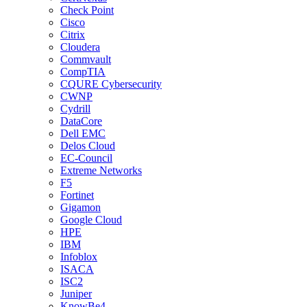
Check Point
Cisco
Citrix
Cloudera
Commvault
CompTIA
CQURE Cybersecurity
CWNP
Cydrill
DataCore
Dell EMC
Delos Cloud
EC-Council
Extreme Networks
F5
Fortinet
Gigamon
Google Cloud
HPE
IBM
Infoblox
ISACA
ISC2
Juniper
KnowBe4