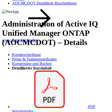
AOCMCDOT Detaillierte Beschreibung
Administration of Active IQ
Unified Manager ONTAP
(AOCMCDOT) – Details
www.flane.de/ebooks
.
Kursbeschreibung
Preise & Trainingsmethoden
Kurstermine und Buchen
Detaillierter Kursinhalt
PDF
herunterladen