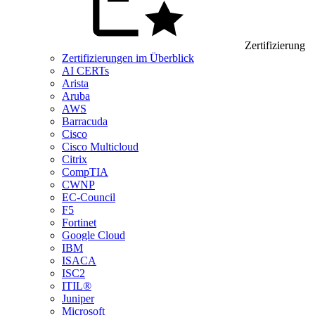
Zertifizierung
Zertifizierungen im Überblick
AI CERTs
Arista
Aruba
AWS
Barracuda
Cisco
Cisco Multicloud
Citrix
CompTIA
CWNP
EC-Council
F5
Fortinet
Google Cloud
IBM
ISACA
ISC2
ITIL®
Juniper
Microsoft