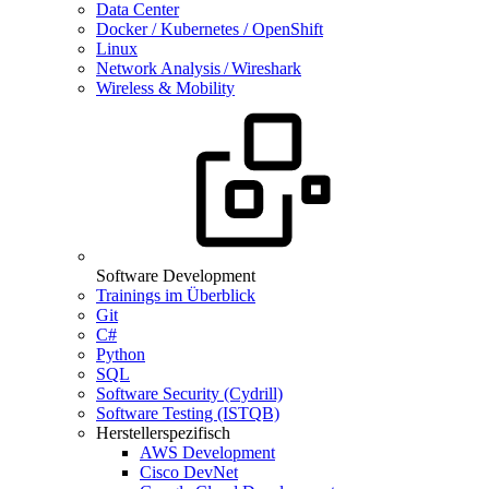
Data Center
Docker / Kubernetes / OpenShift
Linux
Network Analysis / Wireshark
Wireless & Mobility
Software Development
Trainings im Überblick
Git
C#
Python
SQL
Software Security (Cydrill)
Software Testing (ISTQB)
Herstellerspezifisch
AWS Development
Cisco DevNet