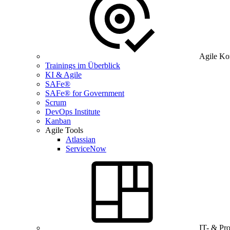
Agile Ko
Trainings im Überblick
KI & Agile
SAFe®
SAFe® for Government
Scrum
DevOps Institute
Kanban
Agile Tools
Atlassian
ServiceNow
IT- & Pr