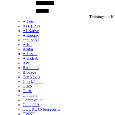
Trainings nach 
Adobe
AI CERTs
AI-Native
Anthropic
appliedAI
Arista
Aruba
Atlassian
Autodesk
AWS
Barracuda
Brocade
CertNexus
Check Point
Cisco
Citrix
Cloudera
Commvault
CompTIA
CQURE Cybersecurity
CWNP