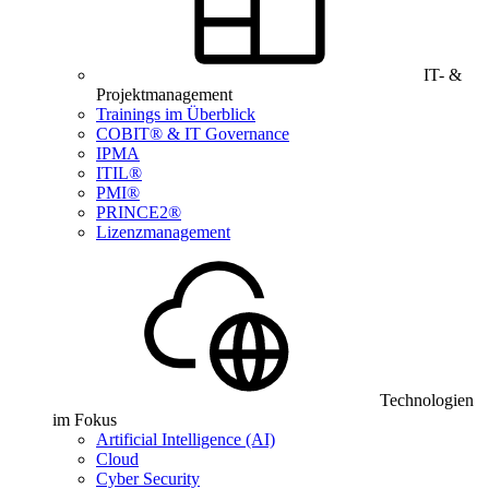
IT- &
Projektmanagement
Trainings im Überblick
COBIT® & IT Governance
IPMA
ITIL®
PMI®
PRINCE2®
Lizenzmanagement
Technologien
im Fokus
Artificial Intelligence (AI)
Cloud
Cyber Security