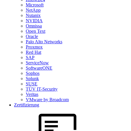
Microsoft
NetApp
Nutanix
NVIDIA
Omnissa
Open Text
Oracle
Palo Alto Networks
Proxmox
Red Hat
SAP
ServiceNow
SoftwareONE
Sophos
Splunk
SUSE
TÜV IT-Security
Veritas
VMware by Broadcom
Zertifizierung