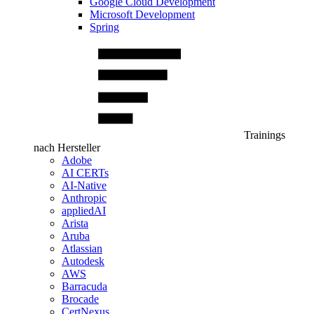
Google Cloud Development
Microsoft Development
Spring
Trainings
nach Hersteller
Adobe
AI CERTs
AI-Native
Anthropic
appliedAI
Arista
Aruba
Atlassian
Autodesk
AWS
Barracuda
Brocade
CertNexus