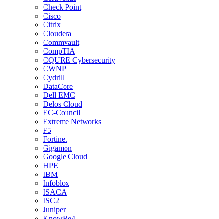
Check Point
Cisco
Citrix
Cloudera
Commvault
CompTIA
CQURE Cybersecurity
CWNP
Cydrill
DataCore
Dell EMC
Delos Cloud
EC-Council
Extreme Networks
F5
Fortinet
Gigamon
Google Cloud
HPE
IBM
Infoblox
ISACA
ISC2
Juniper
KnowBe4