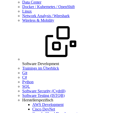
Data Center
Docker / Kubernetes / OpenShift
Linux
Network Analysis / Wireshark
Wireless & Mobility
Software Development
Trainings im Überblick
Git
C#
Python
SQL
Software Security (Cydrill)
Software Testing (ISTQB)
Herstellerspezifisch
AWS Development
Cisco DevNet