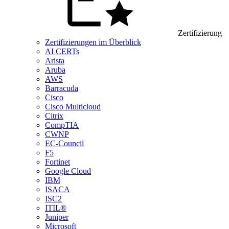
Zertifizierung
Zertifizierungen im Überblick
AI CERTs
Arista
Aruba
AWS
Barracuda
Cisco
Cisco Multicloud
Citrix
CompTIA
CWNP
EC-Council
F5
Fortinet
Google Cloud
IBM
ISACA
ISC2
ITIL®
Juniper
Microsoft