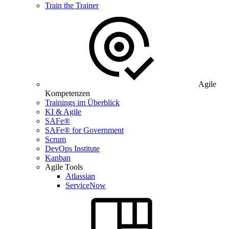
Train the Trainer
Agile
Kompetenzen
Trainings im Überblick
KI & Agile
SAFe®
SAFe® for Government
Scrum
DevOps Institute
Kanban
Agile Tools
Atlassian
ServiceNow