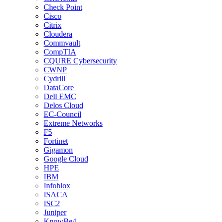
Check Point
Cisco
Citrix
Cloudera
Commvault
CompTIA
CQURE Cybersecurity
CWNP
Cydrill
DataCore
Dell EMC
Delos Cloud
EC-Council
Extreme Networks
F5
Fortinet
Gigamon
Google Cloud
HPE
IBM
Infoblox
ISACA
ISC2
Juniper
KnowBe4