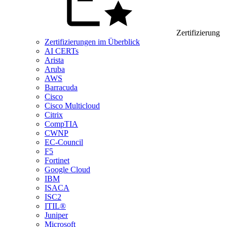
Zertifizierung
Zertifizierungen im Überblick
AI CERTs
Arista
Aruba
AWS
Barracuda
Cisco
Cisco Multicloud
Citrix
CompTIA
CWNP
EC-Council
F5
Fortinet
Google Cloud
IBM
ISACA
ISC2
ITIL®
Juniper
Microsoft