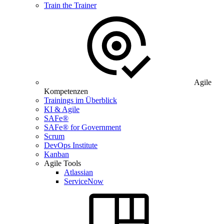
Train the Trainer
Agile
Kompetenzen
Trainings im Überblick
KI & Agile
SAFe®
SAFe® for Government
Scrum
DevOps Institute
Kanban
Agile Tools
Atlassian
ServiceNow