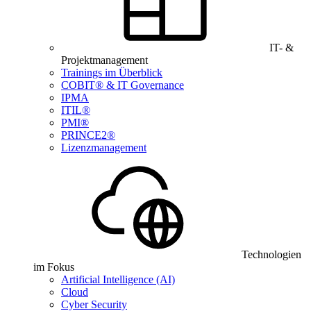
IT- &
Projektmanagement
Trainings im Überblick
COBIT® & IT Governance
IPMA
ITIL®
PMI®
PRINCE2®
Lizenzmanagement
Technologien
im Fokus
Artificial Intelligence (AI)
Cloud
Cyber Security