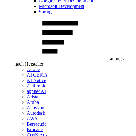
Google Cloud Development
Microsoft Development
Spring
Trainings
nach Hersteller
Adobe
AI CERTs
AI-Native
Anthropic
appliedAI
Arista
Aruba
Atlassian
Autodesk
AWS
Barracuda
Brocade
CertNexus