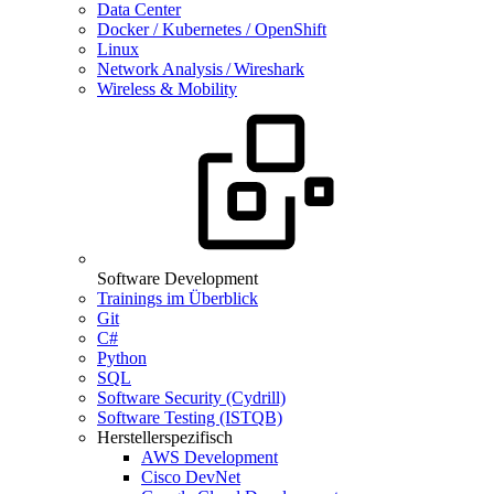
Data Center
Docker / Kubernetes / OpenShift
Linux
Network Analysis / Wireshark
Wireless & Mobility
Software Development
Trainings im Überblick
Git
C#
Python
SQL
Software Security (Cydrill)
Software Testing (ISTQB)
Herstellerspezifisch
AWS Development
Cisco DevNet