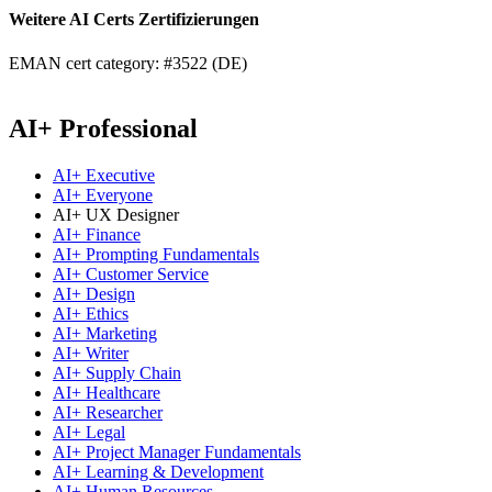
Weitere AI Certs Zertifizierungen
EMAN cert category: #3522 (DE)
AI+ Professional
AI+ Executive
AI+ Everyone
AI+ UX Designer
AI+ Finance
AI+ Prompting Fundamentals
AI+ Customer Service
AI+ Design
AI+ Ethics
AI+ Marketing
AI+ Writer
AI+ Supply Chain
AI+ Healthcare
AI+ Researcher
AI+ Legal
AI+ Project Manager Fundamentals
AI+ Learning & Development
AI+ Human Resources