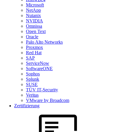
Microsoft
NetApp
Nutanix
NVIDIA
Omnissa
Open Text
Oracle
Palo Alto Networks
Proxmox
Red Hat
SAP
ServiceNow
SoftwareONE
Sophos
Splunk
SUSE
TÜV IT-Security
Veritas
VMware by Broadcom
Zertifizierung