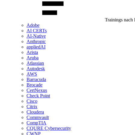
Trainings nach 
Adobe
AI CERTs
AI-Native
Anthropic
appliedAI
Arista
Aruba
Atlassian
Autodesk
AWS
Barracuda
Brocade
CertNexus
Check Point
Cisco
Citrix
Cloudera
Commvault
CompTIA
CQURE Cybersecurity
CWNP