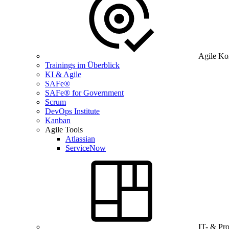
Agile Ko
Trainings im Überblick
KI & Agile
SAFe®
SAFe® for Government
Scrum
DevOps Institute
Kanban
Agile Tools
Atlassian
ServiceNow
IT- & Pr