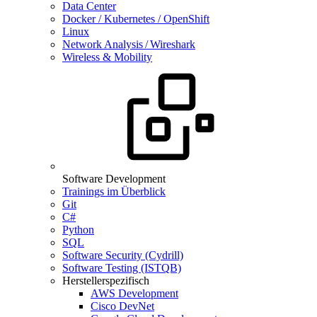
Data Center
Docker / Kubernetes / OpenShift
Linux
Network Analysis / Wireshark
Wireless & Mobility
Software Development
Trainings im Überblick
Git
C#
Python
SQL
Software Security (Cydrill)
Software Testing (ISTQB)
Herstellerspezifisch
AWS Development
Cisco DevNet