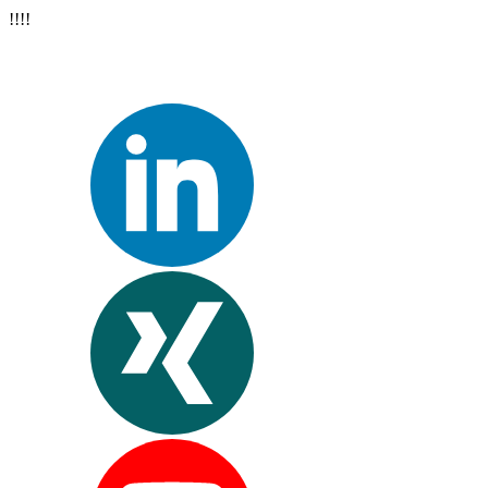
!
!
!
!