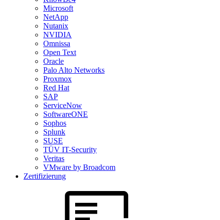
Microsoft
NetApp
Nutanix
NVIDIA
Omnissa
Open Text
Oracle
Palo Alto Networks
Proxmox
Red Hat
SAP
ServiceNow
SoftwareONE
Sophos
Splunk
SUSE
TÜV IT-Security
Veritas
VMware by Broadcom
Zertifizierung