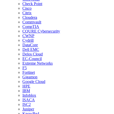
Check Point
Cisco
Citrix
Cloudera
Commvault
CompTIA
CQURE Cybersecurity
CWNP
Cydrill
DataCore
Dell EMC
Delos Cloud
EC-Council
Extreme Networks
F5
Fortinet
Gigamon
Google Cloud
HPE
IBM
Infoblox
ISACA
ISC2
Juniper
KnowBe4