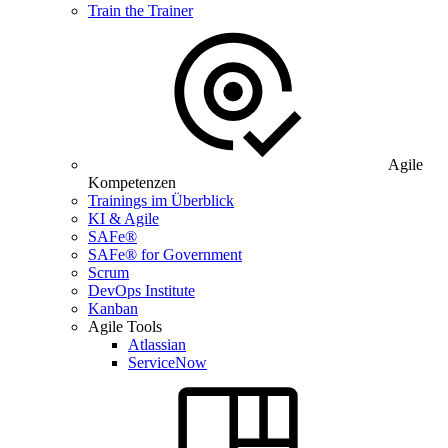
Train the Trainer
Agile
Kompetenzen
Trainings im Überblick
KI & Agile
SAFe®
SAFe® for Government
Scrum
DevOps Institute
Kanban
Agile Tools
Atlassian
ServiceNow