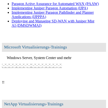
Paragon Active Assurance for Automated WAN
(PAAW)
Implementing Juniper Paragon Automation
(IJPA)
Implementing Juniper Paragon Pathfinder and Planner
Applications
(IJPPPA)
Deploying and Managing SD-WAN with Juniper Mist
AI
(DMSDWMAI)
Microsoft Virtualisierungs-Trainings
Windows Server, System Center und mehr
Trainings anzeigen
Trainings verbergen
!
!
NetApp Virtualisierungs-Trainings