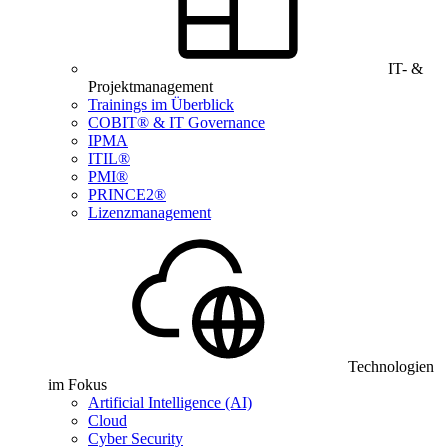
IT- &
Projektmanagement
Trainings im Überblick
COBIT® & IT Governance
IPMA
ITIL®
PMI®
PRINCE2®
Lizenzmanagement
Technologien
im Fokus
Artificial Intelligence (AI)
Cloud
Cyber Security