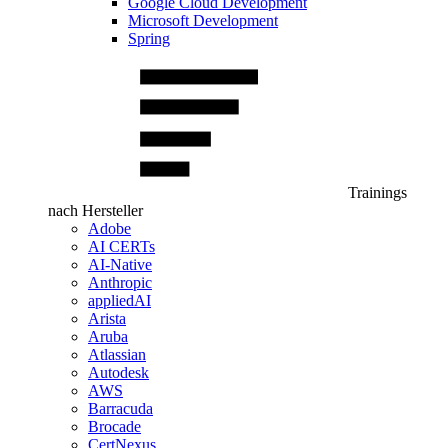
Google Cloud Development
Microsoft Development
Spring
Trainings
nach Hersteller
Adobe
AI CERTs
AI-Native
Anthropic
appliedAI
Arista
Aruba
Atlassian
Autodesk
AWS
Barracuda
Brocade
CertNexus