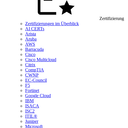
Zertifizierung
Zertifizierungen im Überblick
AI CERTs
Arista
Aruba
AWS
Barracuda
Cisco
Cisco Multicloud
Citrix
CompTIA
CWNP
EC-Council
F5
Fortinet
Google Cloud
IBM
ISACA
ISC2
ITIL®
Juniper
Microsoft