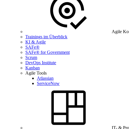
Agile Ko
Trainings im Überblick
KI & Agile
SAFe®
SAFe® for Government
Scrum
DevOps Institute
Kanban
Agile Tools
Atlassian
ServiceNow
IT- & Pr