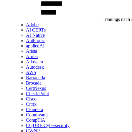
Trainings nach 
Adobe
AI CERTs
AI-Native
Anthropic
appliedAI
Arista
Aruba
Atlassian
Autodesk
AWS
Barracuda
Brocade
CertNexus
Check Point
Cisco
Citrix
Cloudera
Commvault
CompTIA
CQURE Cybersecurity
CWNP