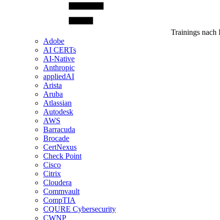
Trainings nach 
Adobe
AI CERTs
AI-Native
Anthropic
appliedAI
Arista
Aruba
Atlassian
Autodesk
AWS
Barracuda
Brocade
CertNexus
Check Point
Cisco
Citrix
Cloudera
Commvault
CompTIA
CQURE Cybersecurity
CWNP