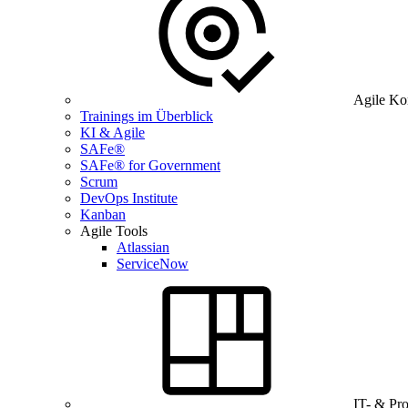
Agile Ko
Trainings im Überblick
KI & Agile
SAFe®
SAFe® for Government
Scrum
DevOps Institute
Kanban
Agile Tools
Atlassian
ServiceNow
IT- & Pr