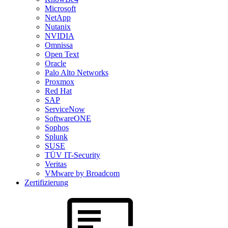
Microsoft
NetApp
Nutanix
NVIDIA
Omnissa
Open Text
Oracle
Palo Alto Networks
Proxmox
Red Hat
SAP
ServiceNow
SoftwareONE
Sophos
Splunk
SUSE
TÜV IT-Security
Veritas
VMware by Broadcom
Zertifizierung