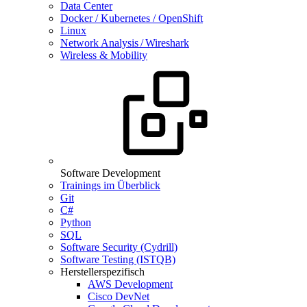
Data Center
Docker / Kubernetes / OpenShift
Linux
Network Analysis / Wireshark
Wireless & Mobility
Software Development
Trainings im Überblick
Git
C#
Python
SQL
Software Security (Cydrill)
Software Testing (ISTQB)
Herstellerspezifisch
AWS Development
Cisco DevNet