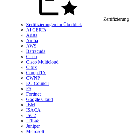
Zertifizierung
Zertifizierungen im Überblick
AI CERTs
Arista
Aruba
AWS
Barracuda
Cisco
Cisco Multicloud
Citrix
CompTIA
CWNP
EC-Council
F5
Fortinet
Google Cloud
IBM
ISACA
ISC2
ITIL®
Juniper
Microsoft