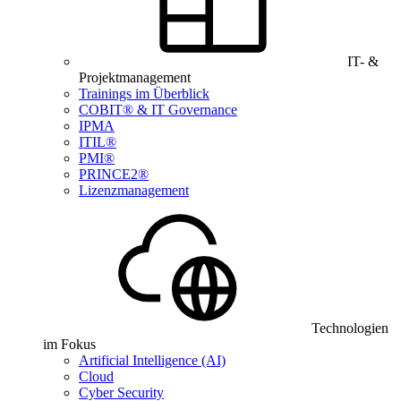
IT- &
Projektmanagement
Trainings im Überblick
COBIT® & IT Governance
IPMA
ITIL®
PMI®
PRINCE2®
Lizenzmanagement
Technologien
im Fokus
Artificial Intelligence (AI)
Cloud
Cyber Security