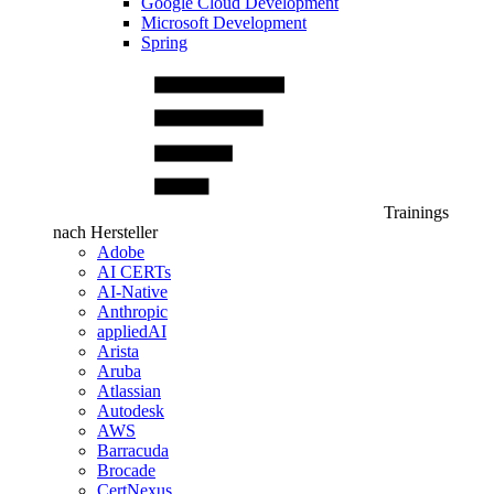
Google Cloud Development
Microsoft Development
Spring
Trainings
nach Hersteller
Adobe
AI CERTs
AI-Native
Anthropic
appliedAI
Arista
Aruba
Atlassian
Autodesk
AWS
Barracuda
Brocade
CertNexus