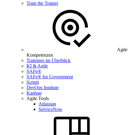
Train the Trainer
Agile
Kompetenzen
Trainings im Überblick
KI & Agile
SAFe®
SAFe® for Government
Scrum
DevOps Institute
Kanban
Agile Tools
Atlassian
ServiceNow