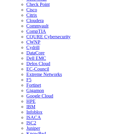
Check Point
Cisco
Citrix
Cloudera
Commvault
CompTIA
CQURE Cybersecurity
CWNP
Cydrill
DataCore
Dell EMC
Delos Cloud
EC-Council
Extreme Networks
F5
Fortinet
Gigamon
Google Cloud
HPE
IBM
Infoblox
ISACA
ISC2
Juniper
KnowBe4