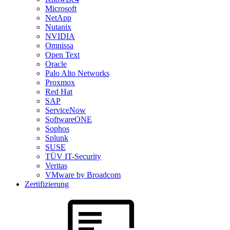
Microsoft
NetApp
Nutanix
NVIDIA
Omnissa
Open Text
Oracle
Palo Alto Networks
Proxmox
Red Hat
SAP
ServiceNow
SoftwareONE
Sophos
Splunk
SUSE
TÜV IT-Security
Veritas
VMware by Broadcom
Zertifizierung