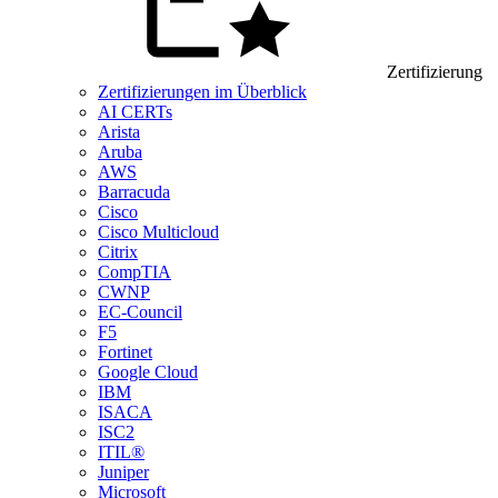
Zertifizierung
Zertifizierungen im Überblick
AI CERTs
Arista
Aruba
AWS
Barracuda
Cisco
Cisco Multicloud
Citrix
CompTIA
CWNP
EC-Council
F5
Fortinet
Google Cloud
IBM
ISACA
ISC2
ITIL®
Juniper
Microsoft