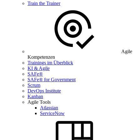
Train the Trainer
Agile
Kompetenzen
Trainings im Überblick
KI & Agile
SAFe®
SAFe® for Government
Scrum
DevOps Institute
Kanban
Agile Tools
Atlassian
ServiceNow