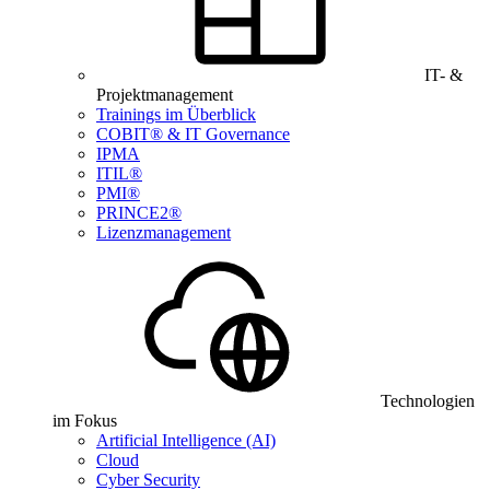
IT- &
Projektmanagement
Trainings im Überblick
COBIT® & IT Governance
IPMA
ITIL®
PMI®
PRINCE2®
Lizenzmanagement
Technologien
im Fokus
Artificial Intelligence (AI)
Cloud
Cyber Security