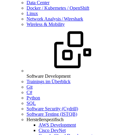
Data Center
Docker / Kubernetes / OpenShift
Linux
Network Analysis / Wireshark
Wireless & Mobility
Software Development
Trainings im Überblick
Git
C#
Python
SQL
Software Security (Cydrill)
Software Testing (ISTQB)
Herstellerspezifisch
AWS Development
Cisco DevNet