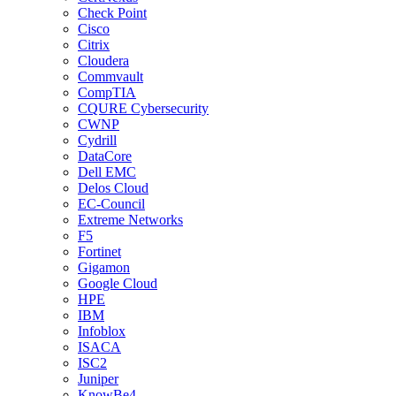
Check Point
Cisco
Citrix
Cloudera
Commvault
CompTIA
CQURE Cybersecurity
CWNP
Cydrill
DataCore
Dell EMC
Delos Cloud
EC-Council
Extreme Networks
F5
Fortinet
Gigamon
Google Cloud
HPE
IBM
Infoblox
ISACA
ISC2
Juniper
KnowBe4