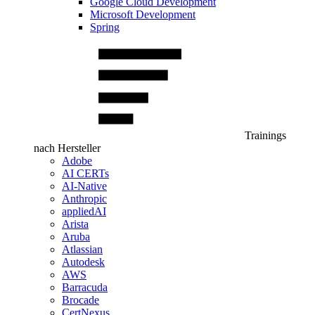
Google Cloud Development
Microsoft Development
Spring
Trainings
nach Hersteller
Adobe
AI CERTs
AI-Native
Anthropic
appliedAI
Arista
Aruba
Atlassian
Autodesk
AWS
Barracuda
Brocade
CertNexus