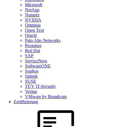
Microsoft
NetApp
Nutanix
NVIDIA
Omnissa
Open Text
Oracle
Palo Alto Networks
Proxmox
Red Hat
SAP
ServiceNow
SoftwareONE
Sophos
Splunk
SUSE
TÜV IT-Security
Veritas
VMware by Broadcom
Zertifizierung