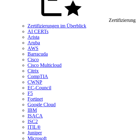
Zertifizierung
Zertifizierungen im Überblick
AI CERTs
Arista
Aruba
AWS
Barracuda
Cisco
Cisco Multicloud
Citrix
CompTIA
CWNP
EC-Council
F5
Fortinet
Google Cloud
IBM
ISACA
ISC2
ITIL®
Juniper
Microsoft