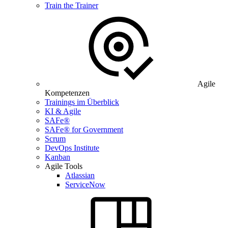
Train the Trainer
Agile
Kompetenzen
Trainings im Überblick
KI & Agile
SAFe®
SAFe® for Government
Scrum
DevOps Institute
Kanban
Agile Tools
Atlassian
ServiceNow