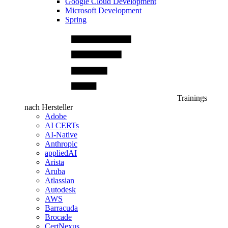
Google Cloud Development
Microsoft Development
Spring
Trainings
nach Hersteller
Adobe
AI CERTs
AI-Native
Anthropic
appliedAI
Arista
Aruba
Atlassian
Autodesk
AWS
Barracuda
Brocade
CertNexus