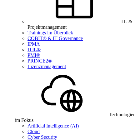
IT- &
Projektmanagement
Trainings im Überblick
COBIT® & IT Governance
IPMA
ITIL®
PMI®
PRINCE2®
Lizenzmanagement
Technologien
im Fokus
Artificial Intelligence (AI)
Cloud
Cyber Security