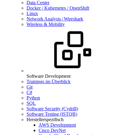
Data Center
Docker / Kubernetes / OpenShift
Linux
Network Analysis / Wireshark
Wireless & Mobility
Software Development
Trainings im Überblick
Git
C#
Python
SQL
Software Security (Cydrill)
Software Testing (ISTQB)
Herstellerspezifisch
AWS Development
Cisco DevNet